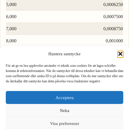
5,000
0,0006250
6,000
0,0007500
7,000
0,0008750
8,000
0,001000
9,000
0,001125
Hantera samtycke
För att ge en bra upplevelse använder vi teknik som cookies för att lagra och/eller
Ladda fler rader…
komma åt enhetsinformation. När du samtycker till dessa tekniker kan vi behandla data
som surfbeteende eller unika ID:n på denna webbplats. Om du inte samtycker eller om
du återkallar ditt samtycke kan detta påverka vissa funktioner negativt.
1
2
3
Formel för att konvertera bit till kilobyte
Acceptera
4
5
6
För att konvertera bit till kilobyte, dividera med 8000.
Neka
7
8
9
We see you are using English. Do you want to switch to the
English version?
Visa preferenser
1 bit = 0.000125 kB