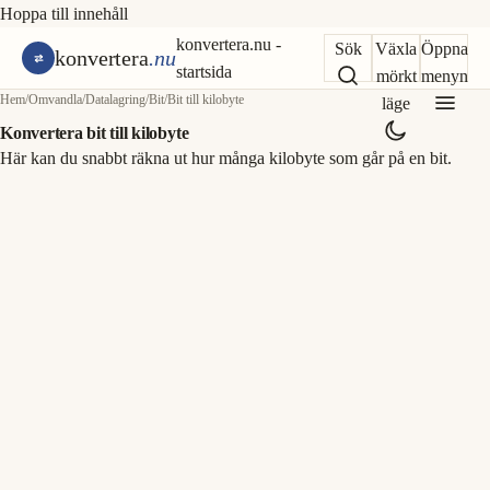
Hoppa till innehåll
konvertera.nu -
Sök
Växla
Öppna
konvertera
.nu
startsida
mörkt
menyn
Hem
/
Omvandla
/
Datalagring
/
Bit
/
Bit till kilobyte
läge
Konvertera bit till kilobyte
Här kan du snabbt räkna ut hur många kilobyte som går på en bit.