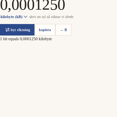
kilobyte (kB)
skriv ett tal så räknar vi direkt
byt riktning
kopiera
→ B
1 bit equals 0,0001250 kilobyte