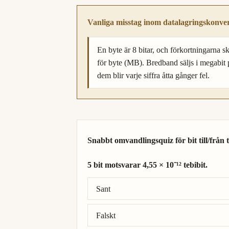
Vanliga misstag inom datalagringskonve
En byte är 8 bitar, och förkortningarna skil
för byte (MB). Bredband säljs i megabit
dem blir varje siffra åtta gånger fel.
Snabbt omvandlingsquiz för bit till/från t
5 bit motsvarar 4,55 × 10⁻¹² tebibit.
Rätt svar: 5 bit = 4,55 × 10⁻¹² tebibit.
Sant
Falskt