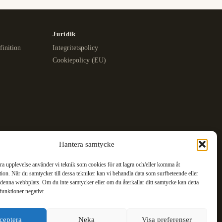
Juridik
finition
Integritetspolicy
Cookiepolicy (EU)
Hantera samtycke
bra upplevelse använder vi teknik som cookies för att lagra och/eller komma åt
ion. När du samtycker till dessa tekniker kan vi behandla data som surfbeteende eller
denna webbplats. Om du inte samtycker eller om du återkallar ditt samtycke kan detta
funktioner negativt.
ceptera
Neka
Visa preferenser