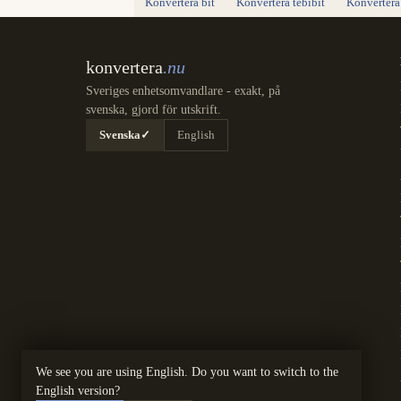
Konvertera bit
Konvertera tebibit
Konvertera
konvertera
.nu
Sveriges enhetsomvandlare - exakt, på
svenska, gjord för utskrift.
Svenska
✓
English
We see you are using English. Do you want to switch to the
English version?