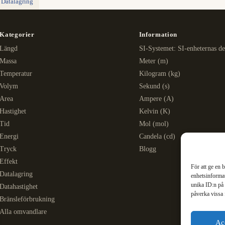
 Datalagring
Kategorier
Information
Längd
SI-Systemet: SI-enheternas de
Massa
Meter (m)
Temperatur
Kilogram (kg)
Volym
Sekund (s)
Area
Ampere (A)
Hastighet
Kelvin (K)
Tid
Mol (mol)
Energi
Candela (cd)
Tryck
Blogg
Effekt
För att ge en 
Datalagring
enhetsinformat
unika ID:n på 
Datahastighet
påverka vissa 
Bränsleförbrukning
Alla omvandlare
Ac