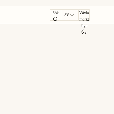
Sök
Växla
SV
mörkt
läge