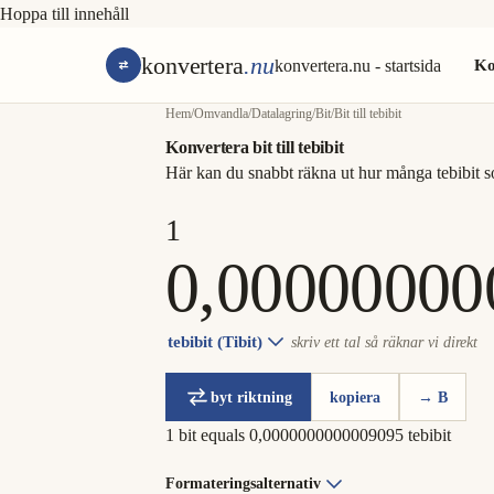
Hoppa till innehåll
konvertera
.nu
konvertera.nu - startsida
Ko
Hem
/
Omvandla
/
Datalagring
/
Bit
/
Bit till tebibit
Konvertera bit till tebibit
Här kan du snabbt räkna ut hur många tebibit s
tebibit (Tibit)
skriv ett tal så räknar vi direkt
byt riktning
kopiera
→ B
1 bit equals 0,0000000000009095 tebibit
Formateringsalternativ