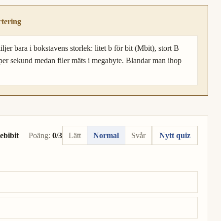
rtering
jer bara i bokstavens storlek: litet b för bit (Mbit), stort B
 per sekund medan filer mäts i megabyte. Blandar man ihop
ebibit
Poäng:
0/3
Lätt
Normal
Svår
Nytt quiz