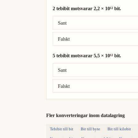
2 tebibit motsvarar 2,2 × 10¹² bit.
Rätt svar: 2 tebibit = 2,2 × 10¹² bit.
Sant
Falskt
5 tebibit motsvarar 5,5 × 10¹² bit.
Rätt svar: 5 tebibit = 5,5 × 10¹² bit.
Sant
Falskt
Fler konverteringar inom datalagring
Tebibit till bit
Bit till byte
Bit till kilobit