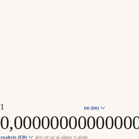
bit (bit)
exabyte (EB)
skriv ett tal så räknar vi direkt