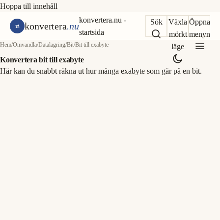
Hoppa till innehåll
konvertera.nu -
Sök
Växla
Öppna
konvertera
.nu
startsida
mörkt
menyn
Hem
/
Omvandla
/
Datalagring
/
Bit
/
Bit till exabyte
läge
Konvertera bit till exabyte
Här kan du snabbt räkna ut hur många exabyte som går på en bit.