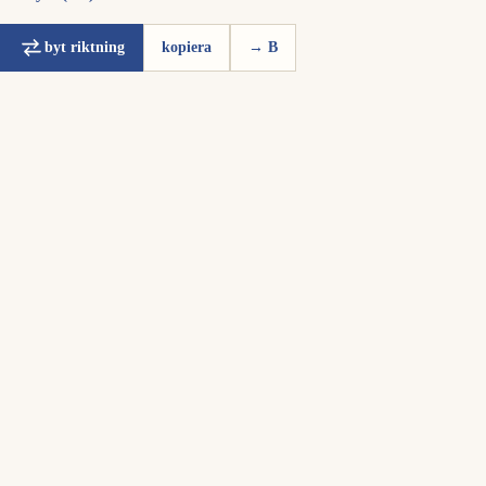
byt riktning
kopiera
→ B