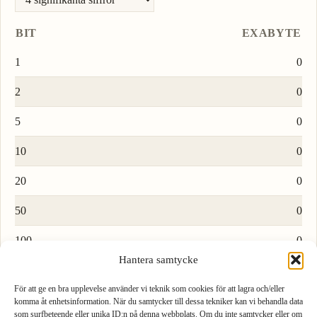
BIT
EXABYTE
1
0
2
0
5
0
10
0
20
0
50
0
100
0
Hantera samtycke
Ladda fler rader…
För att ge en bra upplevelse använder vi teknik som cookies för att lagra och/eller
komma åt enhetsinformation. När du samtycker till dessa tekniker kan vi behandla data
som surfbeteende eller unika ID:n på denna webbplats. Om du inte samtycker eller om