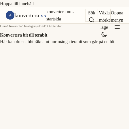
Hoppa till innehåll
konvertera.nu -
Sök
Växla
Öppna
konvertera
.nu
startsida
mörkt
menyn
Hem
/
Omvandla
/
Datalagring
/
Bit
/
Bit till terabit
läge
Konvertera bit till terabit
Här kan du snabbt räkna ut hur många terabit som går på en bit.