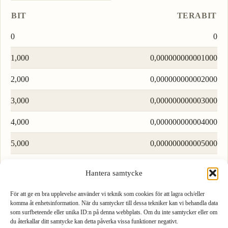
BIT
TERABIT
0
0
1,000
0,000000000001000
2,000
0,000000000002000
3,000
0,000000000003000
4,000
0,000000000004000
5,000
0,000000000005000
6,000
0,000000000006000
Hantera samtycke
7,000
0,000000000007000
För att ge en bra upplevelse använder vi teknik som cookies för att lagra och/eller
komma åt enhetsinformation. När du samtycker till dessa tekniker kan vi behandla data
8,000
0,000000000008000
som surfbeteende eller unika ID:n på denna webbplats. Om du inte samtycker eller om
du återkallar ditt samtycke kan detta påverka vissa funktioner negativt.