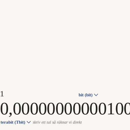
bit (bit)
terabit (Tbit)
skriv ett tal så räknar vi direkt