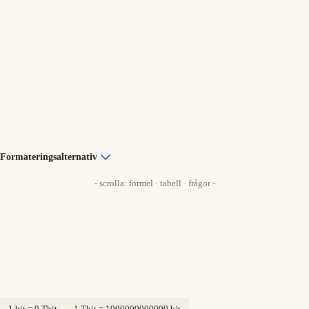
Formateringsalternativ
- scrolla: formel · tabell · frågor -
1 bit = 0 Tbit
1 Tbit = 1000000000000 bit