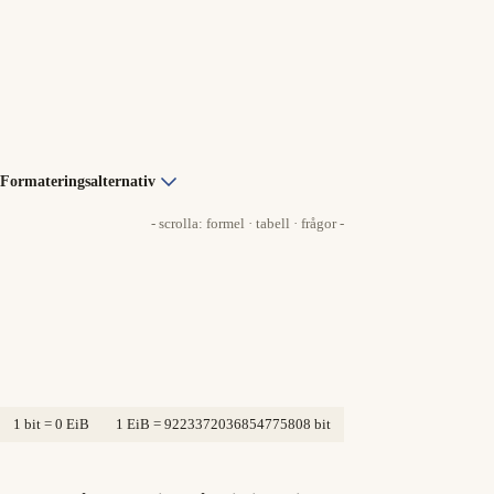
Formateringsalternativ
- scrolla: formel · tabell · frågor -
1 bit = 0 EiB
1 EiB = 9223372036854775808 bit