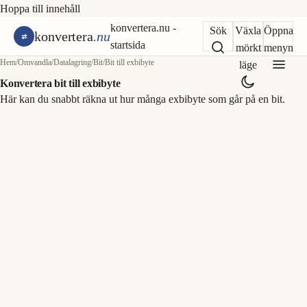
Hoppa till innehåll
konvertera.nu -
Sök
Växla
Öppna
konvertera
.nu
startsida
mörkt
menyn
Hem
/
Omvandla
/
Datalagring
/
Bit
/
Bit till exbibyte
läge
Konvertera bit till exbibyte
Här kan du snabbt räkna ut hur många exbibyte som går på en bit.