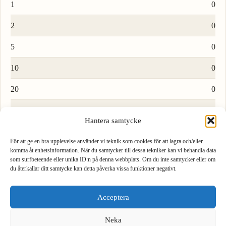
1
0
2
0
5
0
10
0
20
0
50
0
Hantera samtycke
100
0
För att ge en bra upplevelse använder vi teknik som cookies för att lagra och/eller
komma åt enhetsinformation. När du samtycker till dessa tekniker kan vi behandla data
som surfbeteende eller unika ID:n på denna webbplats. Om du inte samtycker eller om
Ladda fler rader…
du återkallar ditt samtycke kan detta påverka vissa funktioner negativt.
1
2
3
Acceptera
4
5
6
Formel för att konvertera bit till exbibyte
Neka