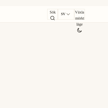
Sök
Växla
SV
mörkt
läge