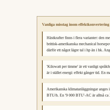
kalori per timme
cal/h
Vanliga misstag inom effektkonvertering
Hästkrafter finns i flera varianter: den 
brittisk-amerikanska mechanical horsepo
därför ett något lägre tal i hp än i hk. An
'Kilowatt per timme' är ett vanligt språkf
är i stället energi: effekt gånger tid. 
Amerikanska klimatanläggningar anges i
BTU/h. En '9 000 BTU'-AC är alltså ca 2