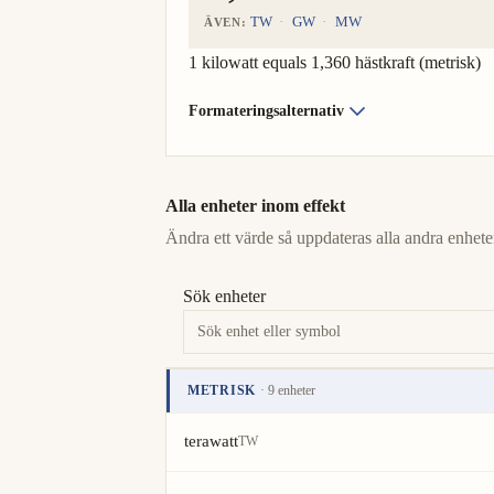
TW
GW
MW
ÄVEN:
1 kilowatt equals 1,360 hästkraft (metrisk)
Formateringsalternativ
Alla enheter inom effekt
Ändra ett värde så uppdateras alla andra enheter
Sök enheter
METRISK
· 9 enheter
Enhet
Värde
Åtgärder
terawatt
TW