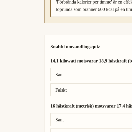
'Förbrända kalorier per timme' är en eff
löprunda som bränner 600 kcal på en tim
Snabbt omvandlingsquiz
14,1 kilowatt motsvarar 18,9 hästkraft (br
Rätt svar: 14,1 kilowatt = 18,9 hästkraft (b
Sant
Falskt
16 hästkraft (metrisk) motsvarar 17,4 häst
Rätt svar: 16 hästkraft (metrisk) = 15,8 häs
Sant