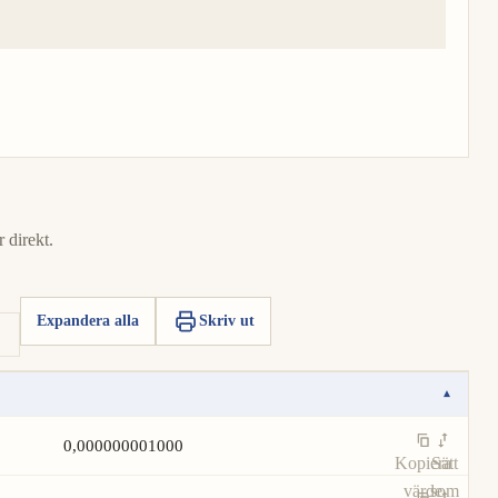
 direkt.
Expandera alla
Skriv ut
▾
0,000000001000
Kopiera
Sätt
värde
som