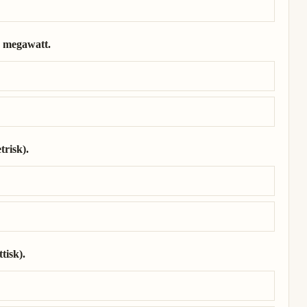
8 megawatt.
4 megawatt.
trisk).
etrisk).
tisk).
ttisk).