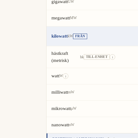
gigawatt
GW
megawatt
MW
kilowatt
kW
FRÅN
hästkraft
hk
TILL-ENHET
i
(metrisk)
watt
W
i
milliwatt
mW
mikrowatt
µW
nanowatt
nW