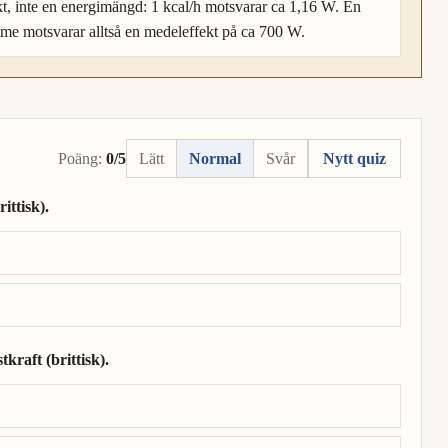
ekt, inte en energimängd: 1 kcal/h motsvarar ca 1,16 W. En
me motsvarar alltså en medeleffekt på ca 700 W.
Poäng:
0/5
Lätt
Normal
Svår
Nytt quiz
ittisk).
rittisk).
kraft (brittisk).
tkraft (brittisk).