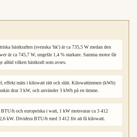
värde
som
860 421
Till-
Kopiera
Sätt
enhet
värde
som
Till-
enhet
metriska hästkraften (svenska 'hk') är ca 735,5 W medan den
wer är ca 745,7 W, ungefär 1,4 % starkare. Samma motor får
ge alltid vilken hästkraft som avses.
el, effekt mäts i kilowatt rätt och slätt. Kilowattimmen (kWh)
En maskin drar 3 kW, och använder 3 kWh på en timme.
 BTU/h och europeiska i watt, 1 kW motsvarar ca 3 412
,6 kW. Dividera BTU/h med 3 412 för att få kilowatt.