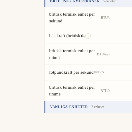
BRITTISK / AMERIKANSK
· 5 enheter
Enhet
Värde
Åtgärder
brittisk termisk enhet per
BTU/s
sekund
hästkraft (brittisk)
hp
i
brittisk termisk enhet per
BTU/min
minut
fotpundkraft per sekund
ft×lbf/s
brittisk termisk enhet per
BTU/h
timme
VANLIGA ENHETER
· 2 enheter
Enhet
Värde
Åtgärder
kilokalori per timme
kcal/h