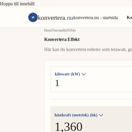
Hoppa till innehåll
konvertera
.nu
konvertera.nu - startsida
Ko
Hem
/
Omvandla
/
Effekt
Konvertera Effekt
Här kan du konvertera enheter som terawatt, gig
kilowatt (kW)
hästkraft (metrisk) (hk)