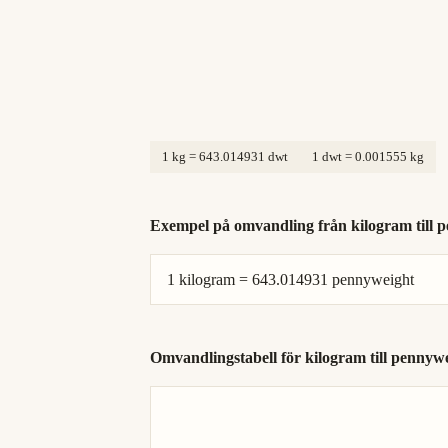
1 kg = 643.014931 dwt
1 dwt = 0.001555 kg
Exempel på omvandling från kilogram till 
1 kilogram = 643.014931 pennyweight
Omvandlingstabell för kilogram till pennyw