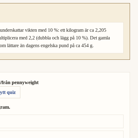
 underskattar vikten med 10 %: ett kilogram är ca 2,205
ultiplicera med 2,2 (dubbla och lägg på 10 %). Det gamla
tom lättare än dagens engelska pund på ca 454 g.
l/från pennyweight
ytt quiz
gram.
logram.