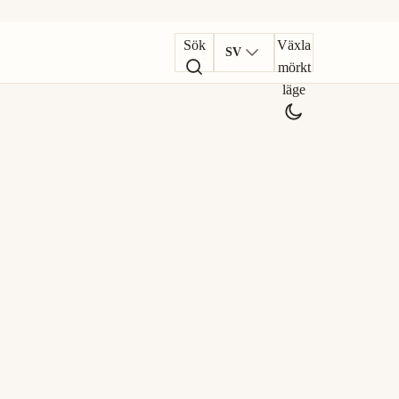
Sök
Växla
SV
mörkt
läge