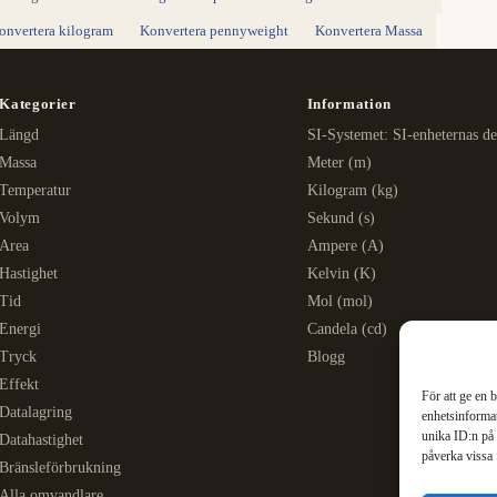
onvertera kilogram
Konvertera pennyweight
Konvertera Massa
Kategorier
Information
Längd
SI-Systemet: SI-enheternas de
Massa
Meter (m)
Temperatur
Kilogram (kg)
Volym
Sekund (s)
Area
Ampere (A)
Hastighet
Kelvin (K)
Tid
Mol (mol)
Energi
Candela (cd)
Tryck
Blogg
Effekt
För att ge en 
Datalagring
enhetsinformat
unika ID:n på 
Datahastighet
påverka vissa 
Bränsleförbrukning
Alla omvandlare