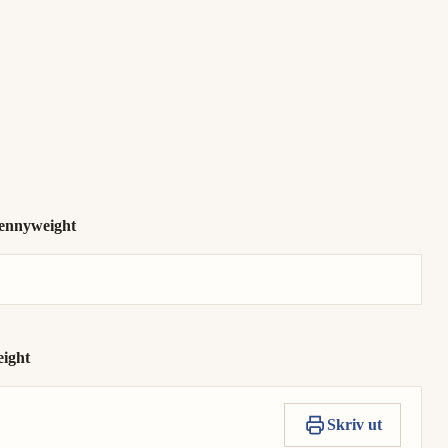
pennyweight
eight
Skriv ut