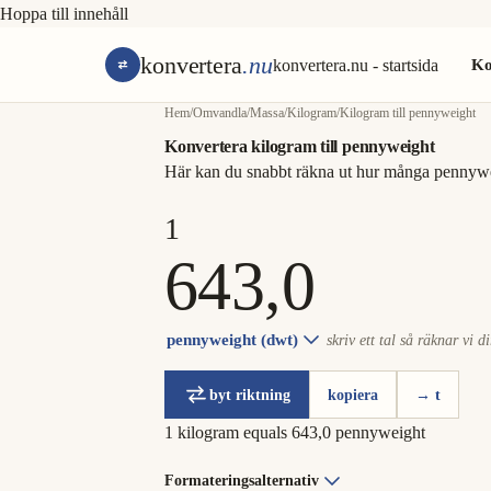
Hoppa till innehåll
konvertera
.nu
konvertera.nu - startsida
Ko
Hem
/
Omvandla
/
Massa
/
Kilogram
/
Kilogram till pennyweight
Konvertera kilogram till pennyweight
Här kan du snabbt räkna ut hur många pennywe
pennyweight (dwt)
skriv ett tal så räknar vi di
byt riktning
kopiera
→ t
1 kilogram equals 643,0 pennyweight
Formateringsalternativ