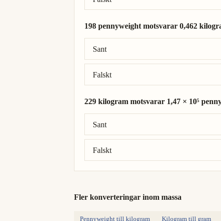
198 pennyweight motsvarar 0,462 kilogr
Rätt svar: 198 pennyweight = 0,308 kilo
Sant
Falskt
229 kilogram motsvarar 1,47 × 10⁵ penn
Rätt svar: 229 kilogram = 1,47 × 10⁵ pe
Sant
Falskt
Fler konverteringar inom massa
Pennyweight till kilogram
Kilogram till gram