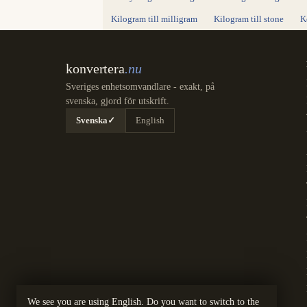
Kilogram till milligram
Kilogram till stone
K
konvertera
.nu
Sveriges enhetsomvandlare - exakt, på
svenska, gjord för utskrift.
Svenska
✓
English
We see you are using English. Do you want to switch to the