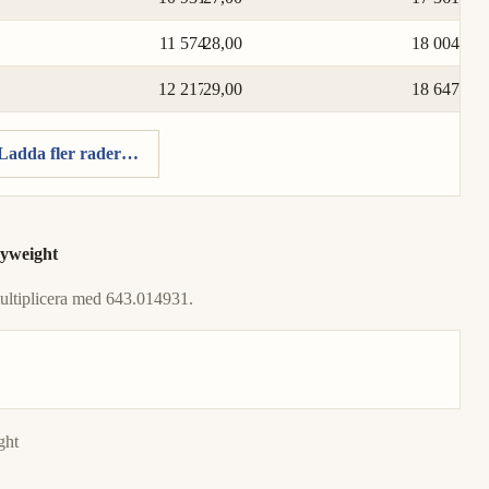
11 574
28,00
18 004
12 217
29,00
18 647
Ladda fler rader…
nyweight
multiplicera med 643.014931.
ght