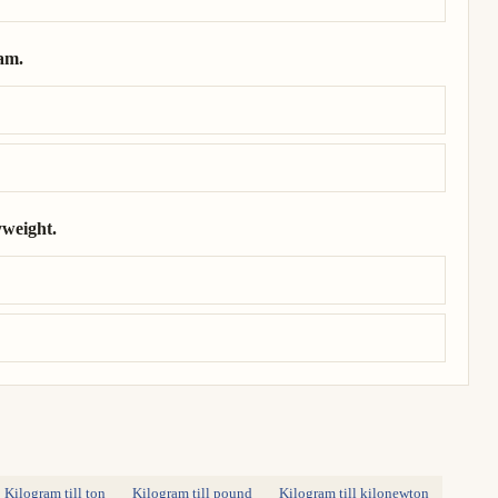
am.
gram.
yweight.
nnyweight.
Kilogram till ton
Kilogram till pound
Kilogram till kilonewton