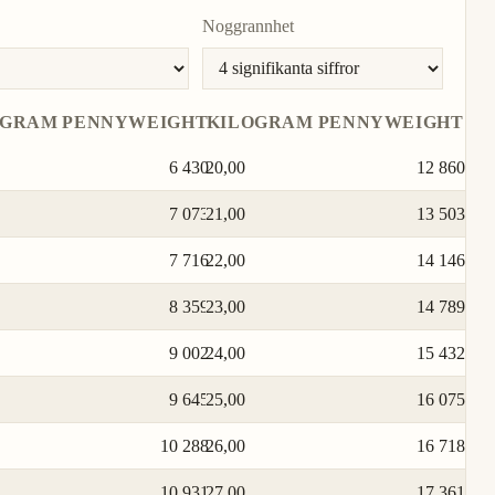
Noggrannhet
OGRAM
PENNYWEIGHT
KILOGRAM
PENNYWEIGHT
6 430
20,00
12 860
7 073
21,00
13 503
7 716
22,00
14 146
8 359
23,00
14 789
9 002
24,00
15 432
9 645
25,00
16 075
10 288
26,00
16 718
10 931
27,00
17 361