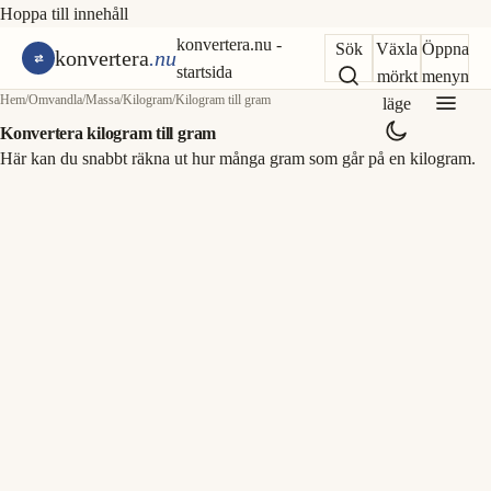
Hoppa till innehåll
konvertera.nu -
Sök
Växla
Öppna
konvertera
.nu
startsida
mörkt
menyn
Hem
/
Omvandla
/
Massa
/
Kilogram
/
Kilogram till gram
läge
Konvertera kilogram till gram
Här kan du snabbt räkna ut hur många gram som går på en kilogram.