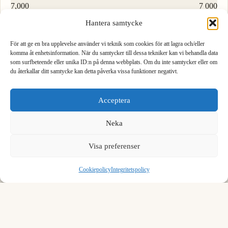
7,000
7 000
Hantera samtycke
8,000
8 000
För att ge en bra upplevelse använder vi teknik som cookies för att lagra och/eller
9,000
9 000
komma åt enhetsinformation. När du samtycker till dessa tekniker kan vi behandla data
som surfbeteende eller unika ID:n på denna webbplats. Om du inte samtycker eller om
du återkallar ditt samtycke kan detta påverka vissa funktioner negativt.
1
2
3
Ladda fler rader…
Acceptera
4
5
6
Neka
Formel för att konvertera kilogram till gram
7
8
9
We see you are using English. Do you want to switch to the
English version?
Visa preferenser
För att konvertera kilogram till gram, multiplicera med 1000.
,
0
⌫
Yes, switch
No, stay
Cookiepolicy
Integritetspolicy
1 kg = 1000 g
Exempel:
1 kilogram = 1000 gram