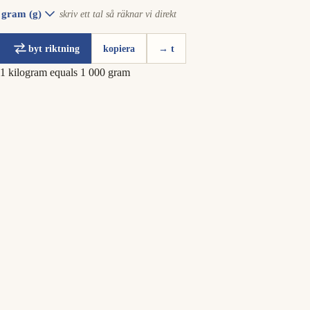
gram (g)
skriv ett tal så räknar vi direkt
byt riktning
kopiera
→ t
1 kilogram equals 1 000 gram