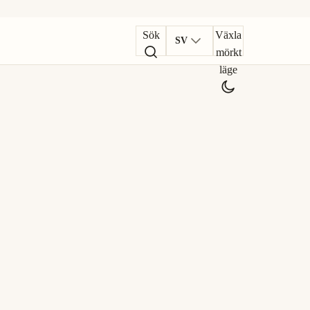
Sök
Växla
SV
mörkt
läge