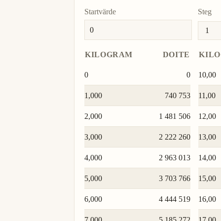
Startvärde
Steg
KILOGRAM
DOITE
KIL
0
0
10,00
1,000
740 753
11,00
2,000
1 481 506
12,00
3,000
2 222 260
13,00
4,000
2 963 013
14,00
5,000
3 703 766
15,00
6,000
4 444 519
16,00
7,000
5 185 272
17,00