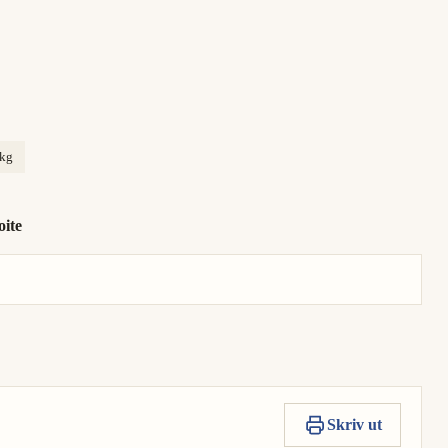
 kg
oite
Skriv ut