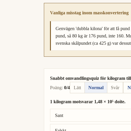
Vanliga misstag inom masskonvertering
Genvägen 'dubbla kilona' för att få pund
pund, så 80 kg är 176 pund, inte 160. M
svenska skålpundet (ca 425 g) var dessu
Snabbt omvandlingsquiz för kilogram till
Poäng:
0/4
Lätt
Normal
Svår
N
1 kilogram motsvarar 1,48 × 10⁵ doite.
Rätt svar: 1 kilogram = 7,41 × 10⁵ doite.
Sant
Falskt