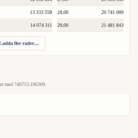
13 333 558
28,00
20 741 089
14 074 311
29,00
21 481 843
Ladda fler rader…
icera med 740753.196369.