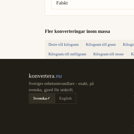
Falskt
Fler konverteringar inom massa
Doite till kilogram
Kilogram till gram
Kilogr
Kilogram till milligram
Kilogram till stone
K
konvertera
.nu
Sveriges enhetsomvandlare - exakt, på
svenska, gjord för utskrift.
Svenska
✓
English