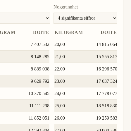
Noggrannhet
OGRAM
DOITE
KILOGRAM
DOITE
7 407 532
20,00
14 815 064
8 148 285
21,00
15 555 817
8 889 038
22,00
16 296 570
9 629 792
23,00
17 037 324
10 370 545
24,00
17 778 077
11 111 298
25,00
18 518 830
11 852 051
26,00
19 259 583
12 592 804
27,00
20 000 336