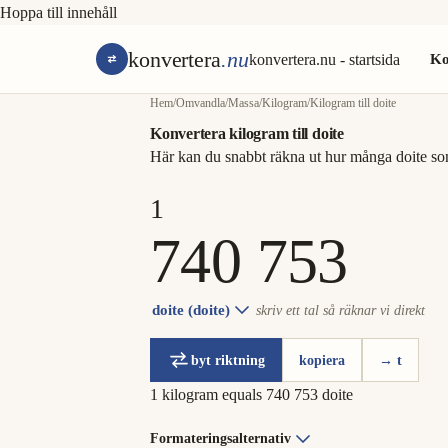
Hoppa till innehåll
konvertera
.nu
konvertera.nu - startsida
Ko
Hem
/
Omvandla
/
Massa
/
Kilogram
/
Kilogram till doite
Konvertera kilogram till doite
Här kan du snabbt räkna ut hur många doite so
doite (doite)
skriv ett tal så räknar vi direkt
byt riktning
kopiera
→ t
1 kilogram equals 740 753 doite
Formateringsalternativ