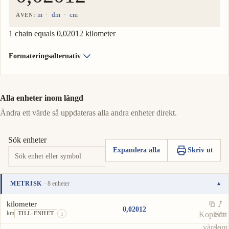
m
dm
cm
ÄVEN:
1 chain equals 0,02012 kilometer
Formateringsalternativ
Alla enheter inom längd
Ändra ett värde så uppdateras alla andra enheter direkt.
Sök enheter
Expandera alla
Skriv ut
METRISK
· 8 enheter
▾
Enhet
Värde
Åtgärder
kilometer
0,02012
km
Kopiera
Sätt
TILL-ENHET
i
värde
som