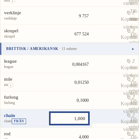
tum
enhe
i
värde
som
Till-
verklinje
9 757
verklinje
enhe
Kopiera
Sätt
värde
som
skrupel
677 524
Till-
skrupel
Kopiera
Sätt
enhe
värde
som
BRITTISK / AMERIKANSK
· 11 enheter
▾
Till-
Enhet
Värde
Åtgärder
enhe
league
0,004167
league
Kopiera
Sätt
värde
som
mile
0,01250
Till-
mi
Kopiera
Sätt
i
enhe
värde
som
furlong
0,1000
Till-
furlong
Kopiera
Sätt
enhe
värde
som
chain
Till-
chain
Kopiera
Sätt
FRÅN
enhe
värde
som
rod
Till-
4,000