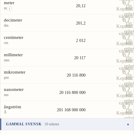
meter
20,12
Till-
m
Kopiera
Sätt
i
enhe
värde
som
decimeter
201,2
Till-
dm
Kopiera
Sätt
enhe
värde
som
centimeter
2 012
Till-
cm
Kopiera
Sätt
enhe
värde
som
millimeter
20 117
Till-
mm
Kopiera
Sätt
enhe
värde
som
mikrometer
20 116 800
Till-
µm
Kopiera
Sätt
enhe
värde
som
nanometer
20 116 800 000
Till-
nm
Kopiera
Sätt
enhe
värde
som
ångström
201 168 000 000
Till-
Å
Kopiera
Sätt
enhe
värde
som
GAMMAL SVENSK
· 10 enheter
▾
Till-