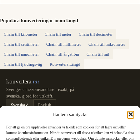
Populära konverteringar inom längd
Chain till kilometer
Chain till meter
Chain till decimeter
Chain till centimeter
Chain till millimeter
Chain till mikrometer
Chain till nanometer
Chain till ångström
Chain till mil
Chain till fjärdingsväg
Konvertera Längd
konvertera
.nu
Sveriges enhetsomvandlare - exakt, på
svenska, gjord för utskrift.
Svenska
✓
English
Kategorier
Hantera samtycke
Längd
Massa
Temperatur
Volym
Area
Hastighet
Tid
Energi
Tryck
Effekt
För att ge en bra upplevelse använder vi teknik som cookies för att lagra och/eller
Datalagring
Datahastighet
Bränsleförbrukning
Alla omvandlare
komma åt enhetsinformation. När du samtycker till dessa tekniker kan vi behandla data
Information
som surfbeteende eller unika ID:n på denna webbplats. Om du inte samtycker eller om