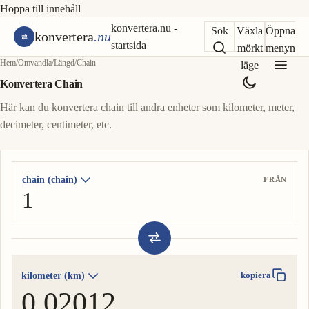
Hoppa till innehåll
konvertera.nu -
Sök
Växla
Öppna
konvertera
.nu
startsida
mörkt
menyn
Hem
/
Omvandla
/
Längd
/
Chain
läge
Konvertera Chain
Här kan du konvertera chain till andra enheter som kilometer, meter,
decimeter, centimeter, etc.
chain (chain)
FRÅN
kilometer (km)
kopiera