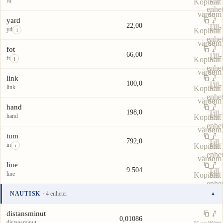
rd
Kopiera
Sätt
enhe
värde
som
yard
22,00
Till-
yd
Kopiera
Sätt
i
enhe
värde
som
fot
66,00
Till-
ft
Kopiera
Sätt
i
enhe
värde
som
link
100,0
Till-
link
Kopiera
Sätt
enhe
värde
som
hand
198,0
Till-
hand
Kopiera
Sätt
enhe
värde
som
tum
792,0
Till-
in
Kopiera
Sätt
i
enhe
värde
som
line
9 504
Till-
line
Kopiera
Sätt
enhe
värde
som
NAUTISK
· 4 enheter
▾
Till-
Enhet
Värde
Åtgärder
enhe
distansminut
0,01086
distansminut