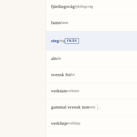
fjärdingsväg
fjärdingsväg
famn
famn
steg
steg
FRÅN
aln
aln
svensk fot
fot
verktum
verktum
gammal svensk tum
tum
i
verklinje
verklinje