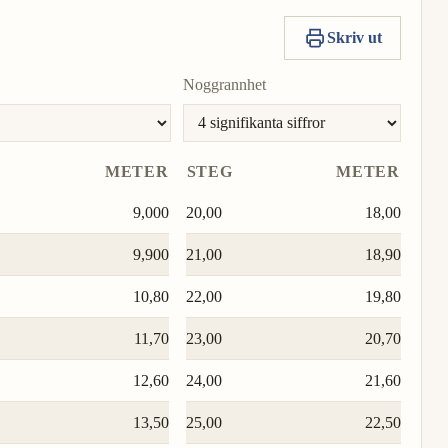
värde
som
Kopiera
Sätt
enhet
enhet
Till-
värde
som
0,00000000005003
enhet
4,474
Till-
värde
som
Kopiera
Sätt
enhet
Skriv ut
Till-
2,970
Kopiera
Sätt
enhet
Till-
värde
som
Kopiera
Sätt
enhet
värde
som
0,000000003002
enhet
8,858
Till-
värde
som
Kopiera
Sätt
Noggrannhet
Till-
29,70
Kopiera
Sätt
enhet
Till-
värde
som
Kopiera
Sätt
enhet
värde
som
enhet
35,43
Till-
värde
som
Till-
37,50
Kopiera
Sätt
enhet
Till-
Kopiera
Sätt
enhet
värde
som
G
METER
STEG
METER
enhet
425,2
värde
som
Till-
Kopiera
Sätt
Till-
9,000
20,00
18,00
enhet
värde
som
enhet
Till-
9,900
21,00
18,90
enhet
10,80
22,00
19,80
11,70
23,00
20,70
12,60
24,00
21,60
13,50
25,00
22,50