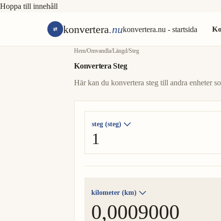
Hoppa till innehåll
konvertera
.nu
konvertera.nu - startsida
Ko
Hem
/
Omvandla
/
Längd
/
Steg
Konvertera Steg
Här kan du konvertera steg till andra enheter so
steg (steg)
kilometer (km)