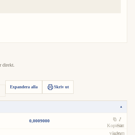
 direkt.
Expandera alla
Skriv ut
▾
0,0009000
Kopiera
Sätt
värde
som