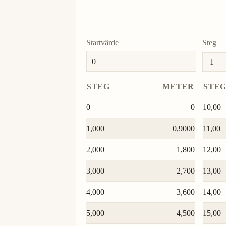
ljusminut
lm
link
link
shyaku
shyaku
ljussekund
ls
hand
hand
Startvärde
Steg
sun
sun
tum
in
i
mon
mon
STEG
METER
STE
line
line
0
0
10,00
1,000
0,9000
11,00
2,000
1,800
12,00
3,000
2,700
13,00
4,000
3,600
14,00
5,000
4,500
15,00