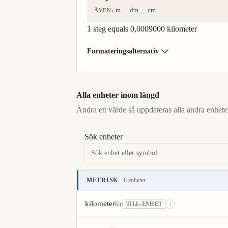
m
dm
cm
ÄVEN:
1 steg equals 0,0009000 kilometer
Formateringsalternativ
Alla enheter inom längd
Ändra ett värde så uppdateras alla andra enheter
Sök enheter
METRISK
· 8 enheter
Enhet
Värde
Åtgärder
kilometer
km
TILL-ENHET
i