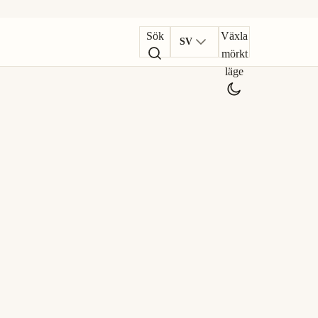
Sök
Växla
SV
mörkt
läge