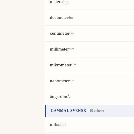
meter
m
i
decimeter
dm
centimeter
cm
millimeter
mm
mikrometer
µm
nanometer
nm
ångström
Å
GAMMAL SVENSK
· 10 enheter
Enhet
Värde
Åtgärder
mil
mil
i