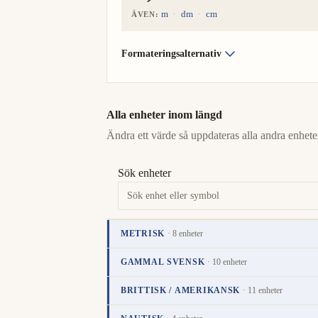
m
dm
cm
ÄVEN:
Formateringsalternativ
Alla enheter inom längd
Ändra ett värde så uppdateras alla andra enheter
Sök enheter
METRISK
· 8 enheter
Enhet
Värde
Åtgärder
GAMMAL SVENSK
· 10 enheter
kilometer
km
TILL-ENHET
i
Enhet
Värde
Åtgärder
BRITTISK / AMERIKANSK
· 11 enheter
mil
mil
i
meter
m
i
Enhet
Värde
Åtgärder