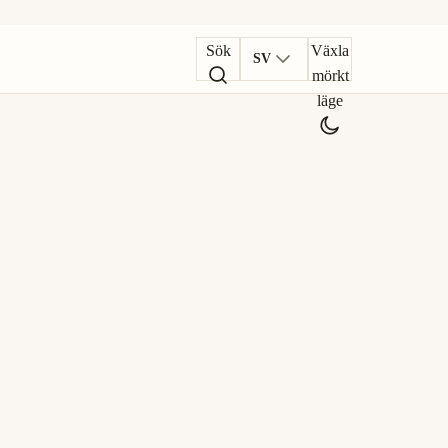
Sök
Växla
SV
mörkt
läge