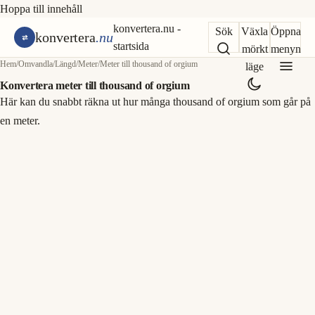
Hoppa till innehåll
konvertera.nu -
Sök
Växla
Öppna
konvertera
.nu
startsida
mörkt
menyn
Hem
/
Omvandla
/
Längd
/
Meter
/
Meter till thousand of orgium
läge
Konvertera meter till thousand of orgium
Här kan du snabbt räkna ut hur många thousand of orgium som går på
en meter.