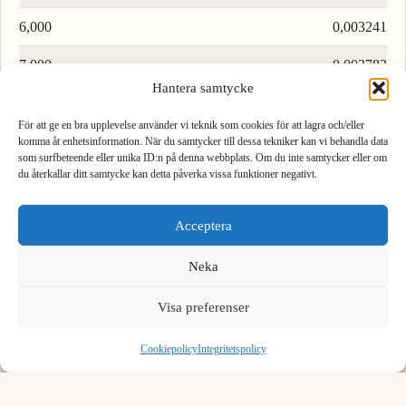
6,000
0,003241
7,000
0,003782
Hantera samtycke
8,000
0,004322
För att ge en bra upplevelse använder vi teknik som cookies för att lagra och/eller
9,000
0,004862
komma åt enhetsinformation. När du samtycker till dessa tekniker kan vi behandla data
som surfbeteende eller unika ID:n på denna webbplats. Om du inte samtycker eller om
du återkallar ditt samtycke kan detta påverka vissa funktioner negativt.
1
2
3
Ladda fler rader…
Acceptera
4
5
6
Neka
Formel för att konvertera meter till thousand of orgium
7
8
9
We see you are using English. Do you want to switch to the
English version?
Visa preferenser
För att konvertera meter till thousand of orgium, dividera med 1851.
,
0
⌫
Yes, switch
No, stay
Cookiepolicy
Integritetspolicy
1 m = 0.00054 orgium (1000)