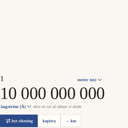
meter (m)
ångström (Å)
skriv ett tal så räknar vi direkt
byt riktning
kopiera
→ km