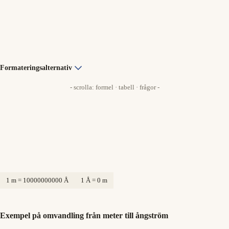
Formateringsalternativ
- scrolla: formel · tabell · frågor -
1 m = 10000000000 Å
1 Å = 0 m
Exempel på omvandling från meter till ångström