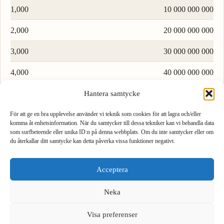
1,000
10 000 000 000
2,000
20 000 000 000
3,000
30 000 000 000
4,000
40 000 000 000
5,000
50 000 000 000
Hantera samtycke
6,000
60 000 000 000
För att ge en bra upplevelse använder vi teknik som cookies för att lagra och/eller
komma åt enhetsinformation. När du samtycker till dessa tekniker kan vi behandla data
som surfbeteende eller unika ID:n på denna webbplats. Om du inte samtycker eller om
7,000
70 000 000 000
du återkallar ditt samtycke kan detta påverka vissa funktioner negativt.
1
2
3
8,000
80 000 000 000
Acceptera
4
5
6
9,000
90 000 000 000
Neka
7
8
9
We see you are using English. Do you want to switch to the
Ladda fler rader…
English version?
Visa preferenser