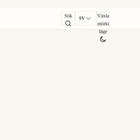
Sök
Växla
SV
mörkt
läge