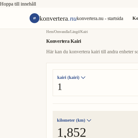
Hoppa till innehåll
konvertera
.nu
konvertera.nu - startsida
Ko
Hem
/
Omvandla
/
Längd
/
Kairi
Konvertera Kairi
Här kan du konvertera kairi till andra enheter s
kairi (kairi)
kilometer (km)