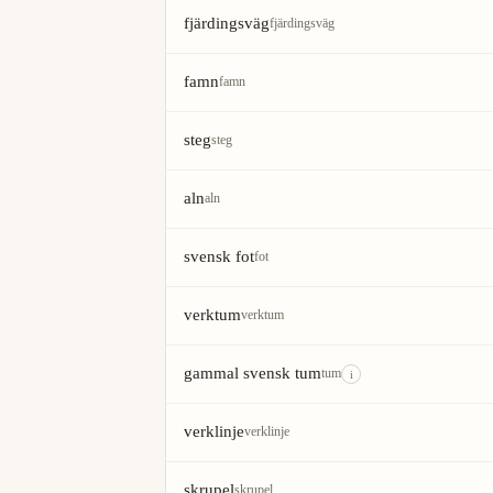
fjärdingsväg
fjärdingsväg
famn
famn
steg
steg
aln
aln
svensk fot
fot
verktum
verktum
gammal svensk tum
tum
i
verklinje
verklinje
skrupel
skrupel