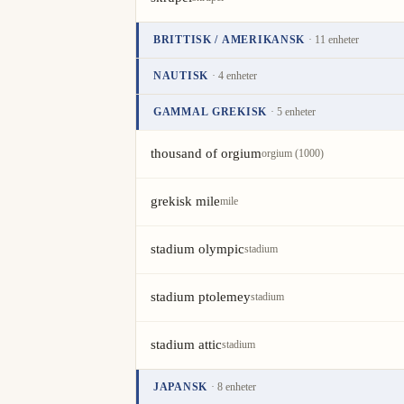
BRITTISK / AMERIKANSK
· 11 enheter
Enhet
Värde
Åtgärder
NAUTISK
· 4 enheter
league
league
Enhet
Värde
Åtgärder
GAMMAL GREKISK
· 5 enheter
distansminut
distansminut
mile
mi
i
Enhet
Värde
Åtgärder
thousand of orgium
orgium (1000)
sjömil
i
furlong
furlong
grekisk mile
mile
nautisk mil
nautisk mil
chain
chain
stadium olympic
stadium
kabellängd
kabellängd
rod
rd
stadium ptolemey
stadium
yard
yd
i
stadium attic
stadium
fot
ft
i
JAPANSK
· 8 enheter