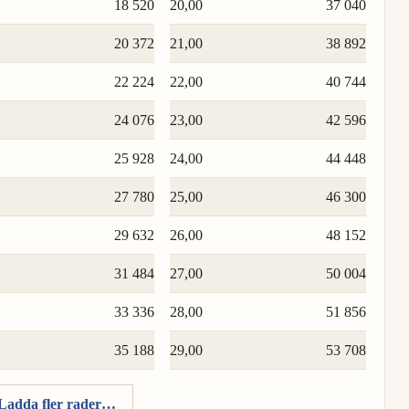
18 520
20,00
37 040
20 372
21,00
38 892
22 224
22,00
40 744
24 076
23,00
42 596
25 928
24,00
44 448
27 780
25,00
46 300
29 632
26,00
48 152
31 484
27,00
50 004
33 336
28,00
51 856
35 188
29,00
53 708
Ladda fler rader…