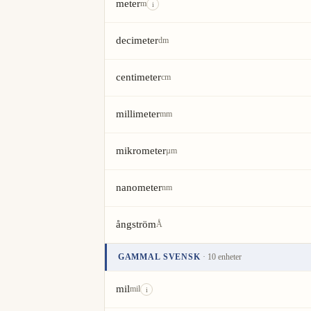
meter
m
i
decimeter
dm
centimeter
cm
millimeter
mm
mikrometer
µm
nanometer
nm
ångström
Å
GAMMAL SVENSK
· 10 enheter
Enhet
Värde
Åtgärder
mil
mil
i