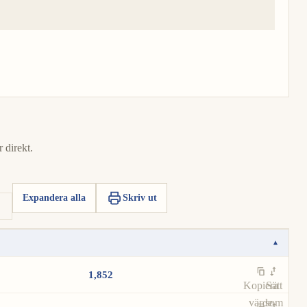
 direkt.
Expandera alla
Skriv ut
▾
1,852
Kopiera
Sätt
värde
som