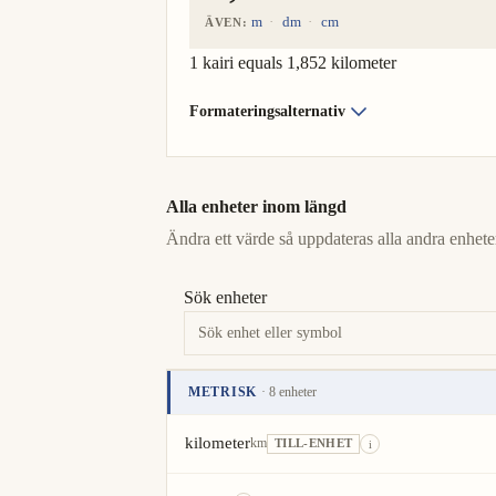
m
dm
cm
ÄVEN:
1 kairi equals 1,852 kilometer
Formateringsalternativ
Alla enheter inom längd
Ändra ett värde så uppdateras alla andra enheter
Sök enheter
METRISK
· 8 enheter
Enhet
Värde
Åtgärder
kilometer
km
TILL-ENHET
i