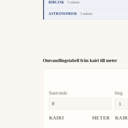
BIBLISK
· 3 enheter
Enhet
Värde
Åtgärder
ASTRONOMISK
· 5 enheter
cubit
cubit
Enhet
Värde
Åtgärder
parsek
pc
i
span
span
ljusår
ly
i
handbreadth
handbreadth
astronomisk enhet
AU
i
Omvandlingstabell från kairi till meter
ljusminut
lm
ljussekund
ls
Startvärde
Steg
KAIRI
METER
KAIR