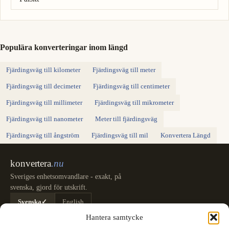
Populära konverteringar inom längd
Fjärdingsväg till kilometer
Fjärdingsväg till meter
Fjärdingsväg till decimeter
Fjärdingsväg till centimeter
Fjärdingsväg till millimeter
Fjärdingsväg till mikrometer
Fjärdingsväg till nanometer
Meter till fjärdingsväg
Fjärdingsväg till ångström
Fjärdingsväg till mil
Konvertera Längd
konvertera
.nu
Sveriges enhetsomvandlare - exakt, på
svenska, gjord för utskrift.
Svenska
✓
English
Kategorier
Hantera samtycke