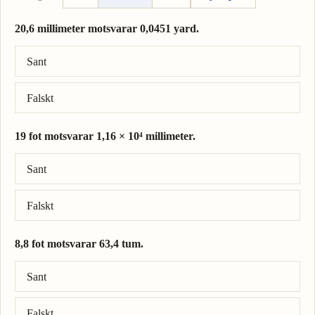
20,6 millimeter motsvarar 0,0451 yard.
Rätt svar: 20,6 millimeter = 0,0225 yard.
Sant
Falskt
19 fot motsvarar 1,16 × 10⁴ millimeter.
Rätt svar: 19 fot = 5,79 × 10³ millimeter.
Sant
Falskt
8,8 fot motsvarar 63,4 tum.
Rätt svar: 8,8 fot = 106 tum.
Sant
Falskt