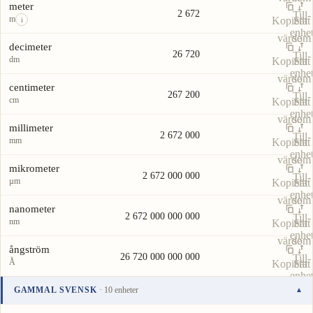
meter
2 672
Till-
m
Kopiera
Sätt
i
enhe
värde
som
decimeter
26 720
Till-
dm
Kopiera
Sätt
enhe
värde
som
centimeter
267 200
Till-
cm
Kopiera
Sätt
enhe
värde
som
millimeter
2 672 000
Till-
mm
Kopiera
Sätt
enhe
värde
som
mikrometer
2 672 000 000
Till-
µm
Kopiera
Sätt
enhe
värde
som
nanometer
2 672 000 000 000
Till-
nm
Kopiera
Sätt
enhe
värde
som
ångström
26 720 000 000 000
Till-
Å
Kopiera
Sätt
enhe
värde
som
GAMMAL SVENSK
· 10 enheter
▾
Till-