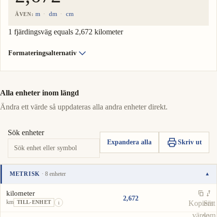
m
dm
cm
ÄVEN:
1 fjärdingsväg equals 2,672 kilometer
Formateringsalternativ
Alla enheter inom längd
Ändra ett värde så uppdateras alla andra enheter direkt.
Sök enheter
Expandera alla
Skriv ut
METRISK
· 8 enheter
▾
Enhet
Värde
Åtgärder
kilometer
2,672
km
Kopiera
Sätt
TILL-ENHET
i
värde
som