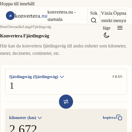
Hoppa till innehåll
konvertera.nu -
Sök
Växla
Öppna
konvertera
.nu
startsida
mörkt
menyn
Hem
/
Omvandla
/
Längd
/
Fjärdingsväg
läge
Konvertera Fjärdingsväg
Här kan du konvertera fjärdingsväg till andra enheter som kilometer,
meter, decimeter, centimeter, etc.
fjärdingsväg (fjärdingsväg)
FRÅN
kilometer (km)
kopiera