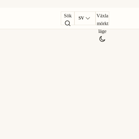
Sök
Växla
SV
mörkt
läge