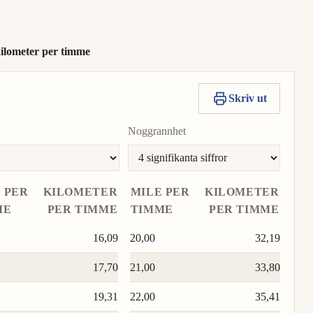
0,8690
Till-
Kopiera
Sätt
enhet
värde
som
kilometer per timme
Till-
enhet
Skriv ut
Noggrannhet
 PER
KILOMETER
MILE PER
KILOMETER
ME
PER TIMME
TIMME
PER TIMME
16,09
20,00
32,19
17,70
21,00
33,80
19,31
22,00
35,41