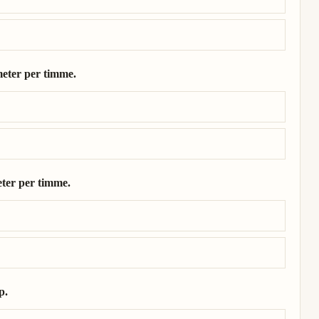
meter per timme.
ometer per timme.
eter per timme.
meter per timme.
p.
knop.