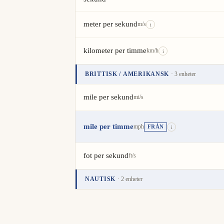
meter per sekund
m/s
i
kilometer per timme
km/h
i
BRITTISK / AMERIKANSK
· 3 enheter
Enhet
Värde
Åtgärder
mile per sekund
mi/s
mile per timme
mph
FRÅN
i
fot per sekund
ft/s
NAUTISK
· 2 enheter
Enhet
Värde
Åtgärder
knop
kn
i