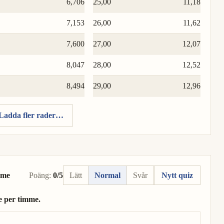
6,706
25,00
11,18
7,153
26,00
11,62
7,600
27,00
12,07
8,047
28,00
12,52
8,494
29,00
12,96
Ladda fler rader…
mme
Poäng:
0/5
Lätt
Normal
Svår
Nytt quiz
e per timme.
le per timme.