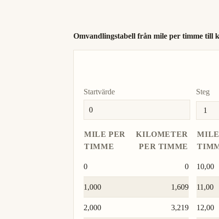
sjömil per timme
nmi/h
Omvandlingstabell från mile per timme till 
Startvärde
Steg
MILE PER
KILOMETER
MILE
TIMME
PER TIMME
TIM
0
0
10,00
1,000
1,609
11,00
2,000
3,219
12,00