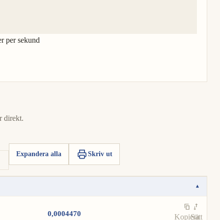
er per sekund
 direkt.
Expandera alla
Skriv ut
▾
0,0004470
Kopiera
Sätt