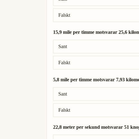
Falskt
15,9 mile per timme motsvarar 25,6 kilo
Rätt svar: 15,9 mile per timme = 25,6 kil
Sant
Falskt
5,8 mile per timme motsvarar 7,93 kilom
Rätt svar: 5,8 mile per timme = 9,33 kilo
Sant
Falskt
22,8 meter per sekund motsvarar 51 kno
Rätt svar: 22,8 meter per sekund = 44,3 