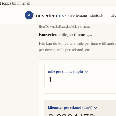
Hoppa till innehåll
konvertera
.nu
konvertera.nu - startsida
Ko
Hem
/
Omvandla
/
Hastighet
/
Mile per timme
Konvertera mile per timme
(mph)
Här kan du konvertera mile per timme till andr
per timme, mile per sekund, etc.
mile per timme (mph)
kilometer per sekund (km/s)