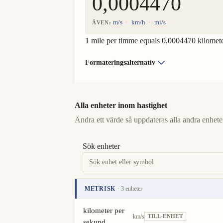
m/s
km/h
mi/s
ÄVEN:
1 mile per timme equals 0,0004470 kilomet
Formateringsalternativ
Alla enheter inom hastighet
Ändra ett värde så uppdateras alla andra enheter
Sök enheter
METRISK
· 3 enheter
Enhet
Värde
Åtgärder
kilometer per
km/s
TILL-ENHET
sekund