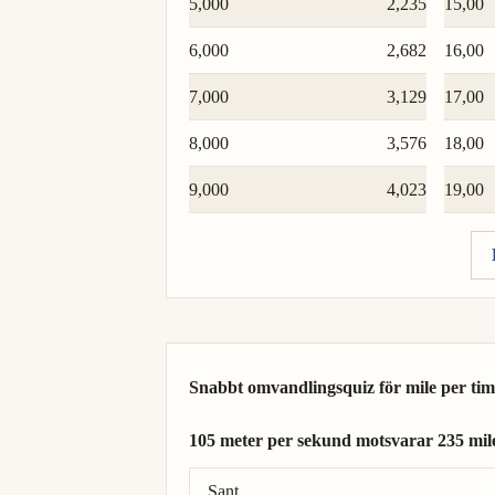
5,000
2,235
15,00
6,000
2,682
16,00
7,000
3,129
17,00
8,000
3,576
18,00
9,000
4,023
19,00
Snabbt omvandlingsquiz för mile per ti
105 meter per sekund motsvarar 235 mil
Rätt svar: 105 meter per sekund = 235 mi
Sant