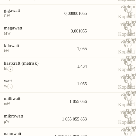
värde
som
gigawatt
0,000001055
Till-
GW
Kopiera
Sätt
enhe
värde
som
megawatt
0,001055
Till-
MW
Kopiera
Sätt
enhe
värde
som
kilowatt
1,055
Till-
kW
Kopiera
Sätt
enhe
värde
som
hästkraft (metrisk)
1,434
Till-
hk
Kopiera
Sätt
i
enhe
värde
som
watt
1 055
Till-
W
Kopiera
Sätt
i
enhe
värde
som
milliwatt
1 055 056
Till-
mW
Kopiera
Sätt
enhe
värde
som
mikrowatt
1 055 055 853
Till-
µW
Kopiera
Sätt
enhe
värde
som
nanowatt