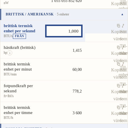
1 055 055 852 620
Till-
nW
Kopiera
Sätt
enhe
värde
som
BRITTISK / AMERIKANSK
· 5 enheter
▾
Till-
Enhet
Värde
Åtgärder
enhe
brittisk termisk
enhet per sekund
Kopiera
Sätt
BTU/s
FRÅN
värde
som
Till-
hästkraft (brittisk)
1,415
hp
enhe
Kopiera
Sätt
i
värde
som
brittisk termisk
Till-
enhet per minut
60,00
Kopiera
Sätt
BTU/min
enhe
värde
som
Till-
fotpundkraft per
sekund
enhe
778,2
Kopiera
Sätt
ft×lbf/s
värde
som
Till-
brittisk termisk
enhet per timme
enhe
3 600
Kopiera
Sätt
BTU/h
värde
som
Till-