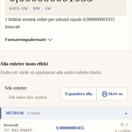
GW
MW
kW
ÄVEN:
1 brittisk termisk enhet per sekund equals 0,000000001055
terawatt
Formateringsalternativ
Alla enheter inom effekt
Ändra ett värde så uppdateras alla andra enheter direkt.
Sök enheter
Expandera alla
Skriv ut
METRISK
· 9 enheter
▾
Enhet
Värde
Åtgärder
terawatt
0,000000001055
TW
Kopiera
Sätt
TILL-ENHET