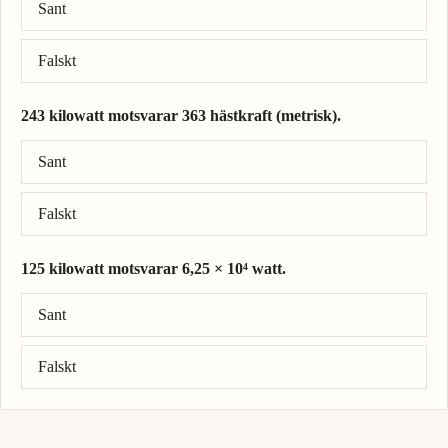
Sant
Falskt
243 kilowatt motsvarar 363 hästkraft (metrisk).
Rätt svar: 243 kilowatt = 330 hästkraft (metrisk).
Sant
Falskt
125 kilowatt motsvarar 6,25 × 10⁴ watt.
Rätt svar: 125 kilowatt = 1,25 × 10⁵ watt.
Sant
Falskt