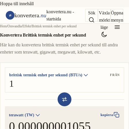
Hoppa till innehåll
konvertera.nu -
Sök
Växla
Öppna
konvertera
.nu
startsida
mörkt
menyn
Hem
/
Omvandla
/
Effekt
/
Brittisk termisk enhet per sekund
läge
Konvertera Brittisk termisk enhet per sekund
Här kan du konvertera brittisk termisk enhet per sekund till andra
enheter som terawatt, gigawatt, megawatt, kilowatt, etc.
brittisk termisk enhet per sekund (BTU/s)
FRÅN
terawatt (TW)
kopiera