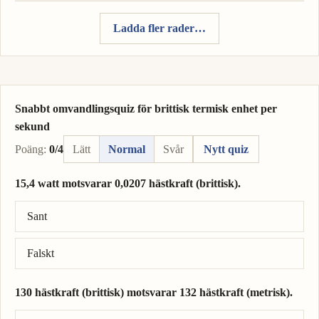
Ladda fler rader…
Snabbt omvandlingsquiz för brittisk termisk enhet per
sekund
Poäng:
0/4
Lätt
Normal
Svår
Nytt quiz
15,4 watt motsvarar 0,0207 hästkraft (brittisk).
Rätt svar: 15,4 watt = 0,0207 hästkraft (brittisk).
Sant
Falskt
130 hästkraft (brittisk) motsvarar 132 hästkraft (metrisk).
Rätt svar: 130 hästkraft (brittisk) = 132 hästkraft (metrisk).