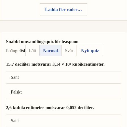
Ladda fler rader…
Snabbt omvandlingsquiz för teaspoon
Poäng:
0/4
Lätt
Normal
Svår
Nytt quiz
15,7 deciliter motsvarar 3,14 × 10³ kubikcentimeter.
Rätt svar: 15,7 deciliter = 1,57 × 10³ kubikcentimeter.
Sant
Falskt
2,6 kubikcentimeter motsvarar 0,052 deciliter.
Rätt svar: 2,6 kubikcentimeter = 0,026 deciliter.
Sant