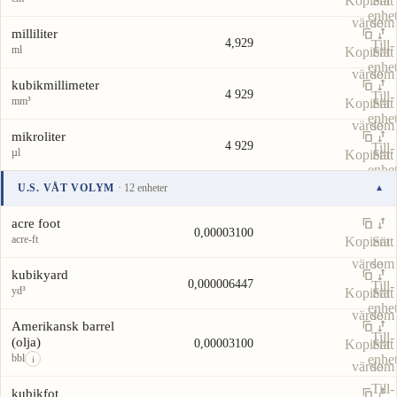
Kopiera
Sätt
enhe
värde
som
milliliter
4,929
Till-
ml
Kopiera
Sätt
enhe
värde
som
kubikmillimeter
4 929
Till-
mm³
Kopiera
Sätt
enhe
värde
som
mikroliter
4 929
Till-
µl
Kopiera
Sätt
enhe
värde
som
U.S. VÅT VOLYM
· 12 enheter
▾
Till-
Enhet
Värde
Åtgärder
enhe
acre foot
0,00003100
acre-ft
Kopiera
Sätt
värde
som
kubikyard
0,000006447
Till-
yd³
Kopiera
Sätt
enhe
värde
som
Amerikansk barrel
Till-
(olja)
0,00003100
Kopiera
Sätt
bbl
enhe
i
värde
som
Till-
kubikfot