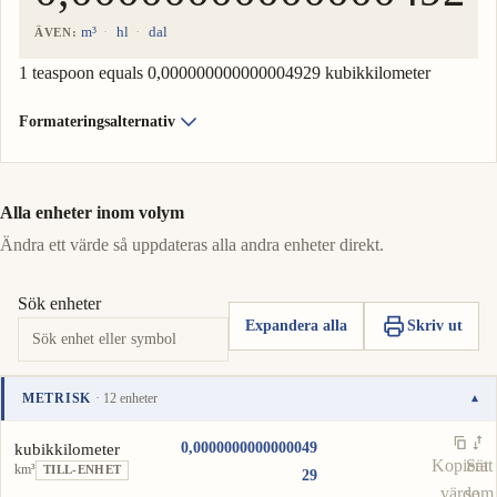
m³
hl
dal
ÄVEN:
1 teaspoon equals 0,000000000000004929 kubikkilometer
Formateringsalternativ
Alla enheter inom volym
Ändra ett värde så uppdateras alla andra enheter direkt.
Sök enheter
Expandera alla
Skriv ut
METRISK
· 12 enheter
▾
Enhet
Värde
Åtgärder
0,0000000000000049
kubikkilometer
Kopiera
Sätt
km³
TILL-ENHET
29
värde
som