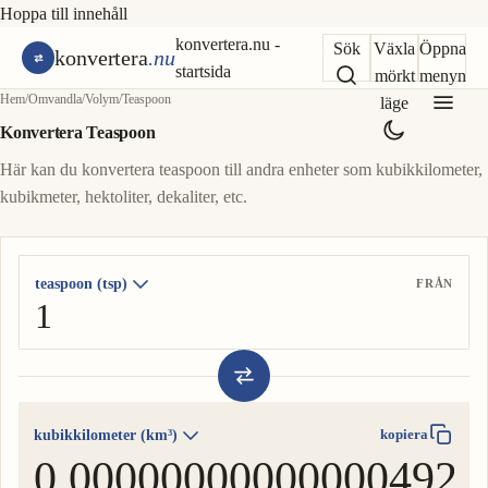
Hoppa till innehåll
konvertera.nu -
Sök
Växla
Öppna
konvertera
.nu
startsida
mörkt
menyn
Hem
/
Omvandla
/
Volym
/
Teaspoon
läge
Konvertera Teaspoon
Här kan du konvertera teaspoon till andra enheter som kubikkilometer,
kubikmeter, hektoliter, dekaliter, etc.
teaspoon (tsp)
FRÅN
kubikkilometer (km³)
kopiera