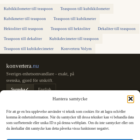
Kubikkilometer till teaspoon
Teaspoon till kubikkilometer
Kubikmeter till teaspoon
Teaspoon till kubikmeter
Hektoliter till teaspoon
Teaspoon till hektoliter
Dekaliter till teaspoon
Teaspoon till dekaliter
Kubikdecimeter till teaspoon
Teaspoon till kubikdecimeter
Konvertera Volym
konvertera
.nu
Sveriges enhetsomvandlare - exakt, på
svenska, gjord för utskrift.
Svenska
✓
English
Kategorier
Hantera samtycke
Längd
Massa
Temperatur
Volym
Area
Hastighet
Tid
Energi
Tryck
Effekt
För att ge en bra upplevelse använder vi teknik som cookies för att lagra och/eller
Datalagring
Datahastighet
Bränsleförbrukning
Alla omvandlare
komma åt enhetsinformation. När du samtycker till dessa tekniker kan vi behandla data
Information
som surfbeteende eller unika ID:n på denna webbplats. Om du inte samtycker eller om
du återkallar ditt samtycke kan detta påverka vissa funktioner negativt.
SI-Systemet: SI-enheternas definition
Meter (m)
Kilogram (kg)
Sekund (s)
Ampere (A)
Kelvin (K)
Mol (mol)