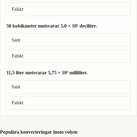
Falskt
50 kubikmeter motsvarar 5,0 × 10⁵ deciliter.
Rätt svar: 50 kubikmeter = 5,0 × 10⁵ deciliter.
Sant
Falskt
11,5 liter motsvarar 5,75 × 10³ milliliter.
Rätt svar: 11,5 liter = 1,15 × 10⁴ milliliter.
Sant
Falskt
Populära konverteringar inom volym