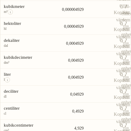
Till-
kubikmeter
0,000004929
m³
Kopiera
Sätt
i
enhe
värde
som
hektoliter
0,00004929
Till-
hl
Kopiera
Sätt
enhe
värde
som
dekaliter
0,0004929
Till-
dal
Kopiera
Sätt
enhe
värde
som
kubikdecimeter
0,004929
Till-
dm³
Kopiera
Sätt
enhe
värde
som
liter
0,004929
Till-
l
Kopiera
Sätt
i
enhe
värde
som
deciliter
0,04929
Till-
dl
Kopiera
Sätt
enhe
värde
som
centiliter
0,4929
Till-
cl
Kopiera
Sätt
enhe
värde
som
kubikcentimeter
4,929
Till-
cm³