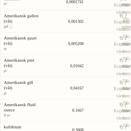
0,0001741
ft³
enhe
Kopiera
Sätt
värde
som
Amerikansk gallon
Till-
(våt)
0,001302
Kopiera
Sätt
gal
enhe
i
värde
som
Till-
Amerikansk quart
(våt)
enhe
0,005208
Kopiera
Sätt
qt
värde
som
Till-
Amerikansk pint
(våt)
enhe
0,01042
Kopiera
Sätt
pt
värde
som
Till-
Amerikansk gill
(våt)
enhe
0,04167
Kopiera
Sätt
gi
värde
som
Till-
Amerikansk fluid
ounce
enhe
0,1667
Kopiera
Sätt
fl oz
värde
som
Till-
kubiktum
0,3008