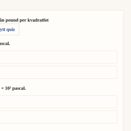
rån pound per kvadratfot
ytt quiz
scal.
ascal.
× 10³ pascal.
8 pascal.