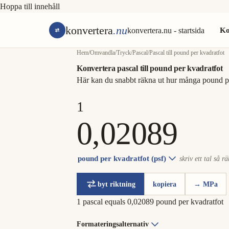
Hoppa till innehåll
konvertera
.nu
konvertera.nu - startsida
Ko
Hem
/
Omvandla
/
Tryck
/
Pascal
/
Pascal till pound per kvadratfot
Konvertera pascal till pound per kvadratfot
Här kan du snabbt räkna ut hur många pound pe
pound per kvadratfot (psf)
skriv ett tal så r
byt riktning
kopiera
→ MPa
1 pascal equals 0,02089 pound per kvadratfot
Formateringsalternativ