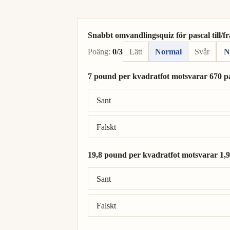
Snabbt omvandlingsquiz för pascal till/f
Poäng:
0/3
Lätt
Normal
Svår
N
7 pound per kvadratfot motsvarar 670 pa
Rätt svar: 7 pound per kvadratfot = 335 p
Sant
Falskt
19,8 pound per kvadratfot motsvarar 1,9 
Rätt svar: 19,8 pound per kvadratfot = 94
Sant
Falskt