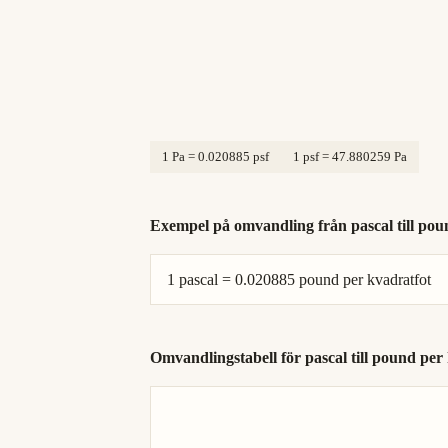
1 Pa = 0.020885 psf
1 psf = 47.880259 Pa
Exempel på omvandling från pascal till pou
1 pascal = 0.020885 pound per kvadratfot
Omvandlingstabell för pascal till pound per