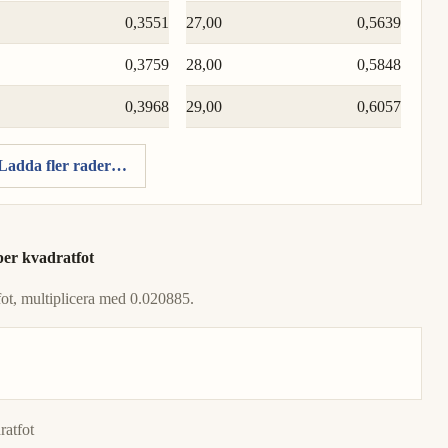
0,3551
27,00
0,5639
0,3759
28,00
0,5848
0,3968
29,00
0,6057
Ladda fler rader…
per kvadratfot
tfot, multiplicera med 0.020885.
ratfot