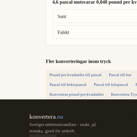
4,6 pascal motsvarar 0,048 pound per kv
Rätt svar: 4,6 pascal = 0,0961 pound per 
Sant
Falskt
Fler konverteringar inom tryck
Pound per kvadratfot till pascal
Pascal till bar
Pascal till hektopascal
Pascal till kilopascal
P
Konvertera pound per kvadratfot
Konvertera Try
konvertera
.nu
Sveriges enhetsomvandlare - exakt, på
svenska, gjord för utskrift.