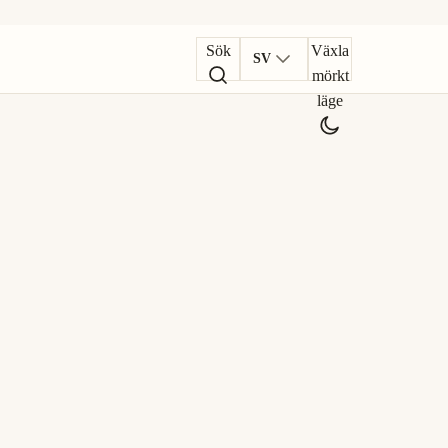
Sök
Växla
SV
mörkt
läge