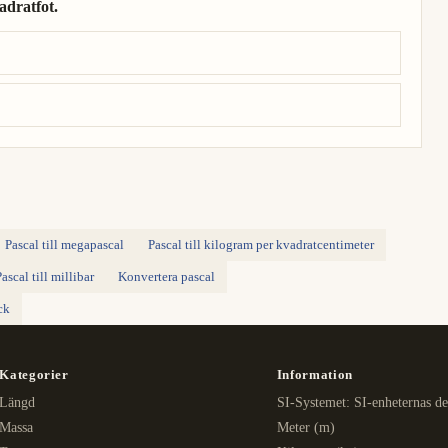
adratfot.
kvadratfot.
Pascal till megapascal
Pascal till kilogram per kvadratcentimeter
ascal till millibar
Konvertera pascal
ck
Kategorier
Information
Längd
SI-Systemet: SI-enheternas de
Massa
Meter (m)