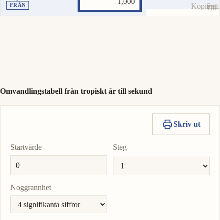
Kopiera
Sätt
FRÅN
Till-
värde
som
enhe
Till-
enhe
Omvandlingstabell från tropiskt år till sekund
Skriv ut
Startvärde
Steg
Noggrannhet