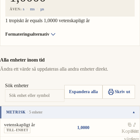
s
ms
µs
ÄVEN:
1 tropiskt år equals 1,0000 vetenskapligt år
Formateringsalternativ
Alla enheter inom tid
Ändra ett värde så uppdateras alla andra enheter direkt.
Sök enheter
Expandera alla
Skriv ut
METRISK
· 5 enheter
▾
Enhet
Värde
Åtgärder
vetenskapligt år
1,0000
TILL-ENHET
Kopiera
Sätt
värde
som