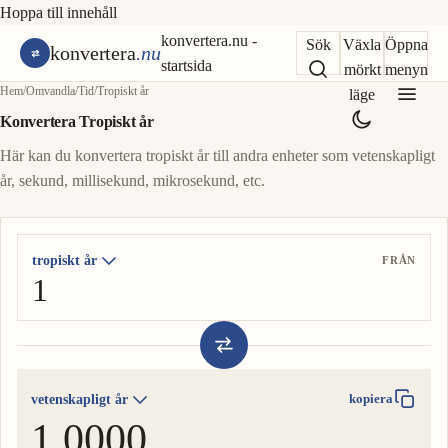
Hoppa till innehåll
konvertera.nu -
Sök
Växla
Öppna
konvertera
.nu
startsida
mörkt
menyn
Hem
/
Omvandla
/
Tid
/
Tropiskt år
läge
Konvertera Tropiskt år
Här kan du konvertera tropiskt år till andra enheter som vetenskapligt
år, sekund, millisekund, mikrosekund, etc.
tropiskt år
FRÅN
vetenskapligt år
kopiera