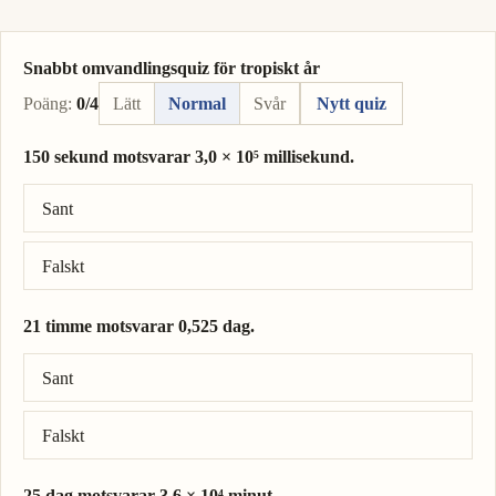
Snabbt omvandlingsquiz för tropiskt år
Poäng:
0/4
Lätt
Normal
Svår
Nytt quiz
150 sekund motsvarar 3,0 × 10⁵ millisekund.
Rätt svar: 150 sekund = 1,5 × 10⁵ millisekund.
Sant
Falskt
21 timme motsvarar 0,525 dag.
Rätt svar: 21 timme = 0,875 dag.
Sant
Falskt
25 dag motsvarar 3,6 × 10⁴ minut.