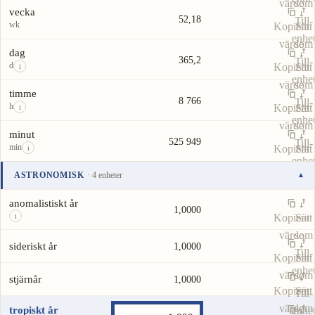
värde
som
vecka
52,18
Till-
wk
Kopiera
Sätt
enhe
värde
som
dag
365,2
Till-
d
Kopiera
Sätt
i
enhe
värde
som
timme
8 766
Till-
h
Kopiera
Sätt
i
enhe
värde
som
minut
525 949
Till-
min
Kopiera
Sätt
i
enhe
värde
som
ASTRONOMISK
· 4 enheter
▾
Till-
Enhet
Värde
Åtgärder
enhe
anomalistiskt år
1,0000
Kopiera
Sätt
i
värde
som
sideriskt år
1,0000
Till-
Kopiera
Sätt
enhe
värde
som
stjärnår
1,0000
Kopiera
Sätt
Till-
värde
som
tropiskt år
enhe