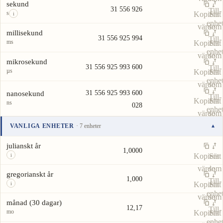
sekund
31 556 926
Till-
s
Kopiera
Sätt
i
enhe
värde
som
millisekund
31 556 925 994
Till-
ms
Kopiera
Sätt
enhe
värde
som
mikrosekund
31 556 925 993 600
Till-
µs
Kopiera
Sätt
enhe
värde
som
31 556 925 993 600
nanosekund
Till-
Kopiera
Sätt
ns
028
enhe
värde
som
Till-
VANLIGA ENHETER
· 7 enheter
▾
enhe
Enhet
Värde
Åtgärder
julianskt år
1,0000
Kopiera
Sätt
i
värde
som
gregorianskt år
1,000
Till-
Kopiera
Sätt
i
enhe
värde
som
månad (30 dagar)
12,17
Till-
mo
Kopiera
Sätt
enhe