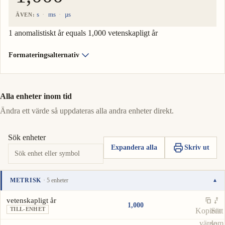
s
ms
µs
ÄVEN:
1 anomalistiskt år equals 1,000 vetenskapligt år
Formateringsalternativ
Alla enheter inom tid
Ändra ett värde så uppdateras alla andra enheter direkt.
Sök enheter
Expandera alla
Skriv ut
METRISK
· 5 enheter
▾
Enhet
Värde
Åtgärder
vetenskapligt år
1,000
TILL-ENHET
Kopiera
Sätt
värde
som