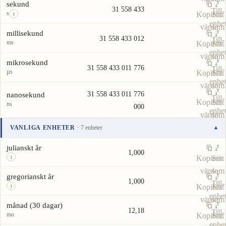
sekund
31 558 433
Till-
s
Kopiera
Sätt
i
enhe
värde
som
millisekund
31 558 433 012
Till-
ms
Kopiera
Sätt
enhe
värde
som
mikrosekund
31 558 433 011 776
Till-
µs
Kopiera
Sätt
enhe
värde
som
31 558 433 011 776
nanosekund
Till-
Kopiera
Sätt
ns
000
enhe
värde
som
Till-
VANLIGA ENHETER
· 7 enheter
▾
enhe
Enhet
Värde
Åtgärder
julianskt år
1,000
Kopiera
Sätt
i
värde
som
gregorianskt år
1,000
Till-
Kopiera
Sätt
i
enhe
värde
som
månad (30 dagar)
12,18
Till-
mo
Kopiera
Sätt
enhe