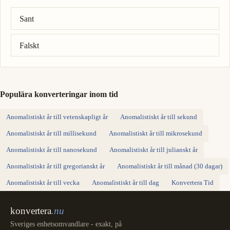
Rätt svar: 10 dag = 1,44 × 10⁴ minut.
Sant
Falskt
Populära konverteringar inom tid
Anomalistiskt år till vetenskapligt år
Anomalistiskt år till sekund
Anomalistiskt år till millisekund
Anomalistiskt år till mikrosekund
Anomalistiskt år till nanosekund
Anomalistiskt år till julianskt år
Anomalistiskt år till gregorianskt år
Anomalistiskt år till månad (30 dagar)
Anomalistiskt år till vecka
Anomalistiskt år till dag
Konvertera Tid
konvertera
.nu
Sveriges enhetsomvandlare - exakt, på