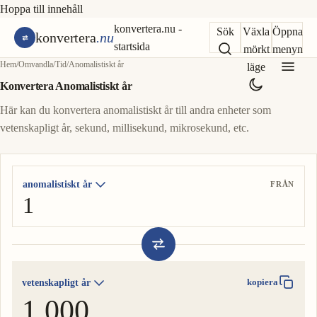
Hoppa till innehåll
konvertera.nu -
Sök
Växla
Öppna
konvertera
.nu
startsida
mörkt
menyn
Hem
/
Omvandla
/
Tid
/
Anomalistiskt år
läge
Konvertera Anomalistiskt år
Här kan du konvertera anomalistiskt år till andra enheter som
vetenskapligt år, sekund, millisekund, mikrosekund, etc.
anomalistiskt år
FRÅN
vetenskapligt år
kopiera