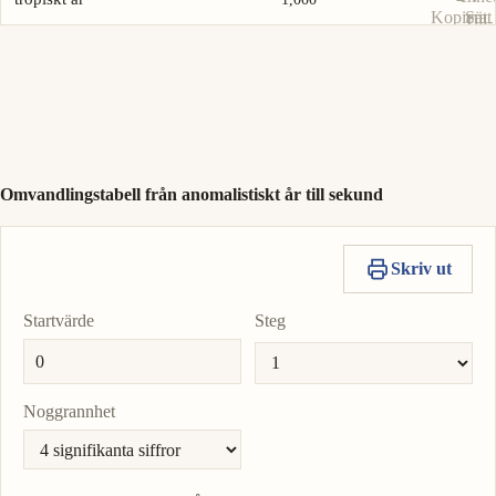
Kopiera
Sätt
Till-
värde
som
enhe
Till-
enhe
Omvandlingstabell från anomalistiskt år till sekund
Skriv ut
Startvärde
Steg
Noggrannhet