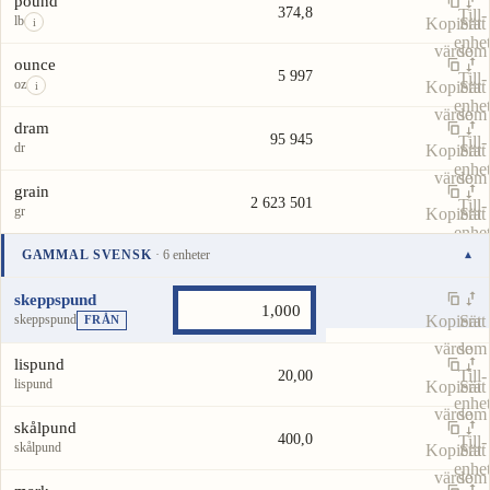
pound
374,8
Till-
lb
Kopiera
Sätt
i
enhe
värde
som
ounce
5 997
Till-
oz
Kopiera
Sätt
i
enhe
värde
som
dram
95 945
Till-
dr
Kopiera
Sätt
enhe
värde
som
grain
2 623 501
Till-
gr
Kopiera
Sätt
enhe
värde
som
GAMMAL SVENSK
· 6 enheter
▾
Till-
Enhet
Värde
Åtgärder
enhe
skeppspund
skeppspund
Kopiera
Sätt
FRÅN
värde
som
lispund
Till-
20,00
lispund
Kopiera
Sätt
enhe
värde
som
skålpund
400,0
Till-
skålpund
Kopiera
Sätt
enhe
värde
som