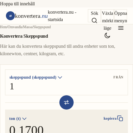
Hoppa till innehåll
konvertera.nu -
Sök
Växla
Öppna
konvertera
.nu
startsida
mörkt
menyn
Hem
/
Omvandla
/
Massa
/
Skeppspund
läge
Konvertera Skeppspund
Här kan du konvertera skeppspund till andra enheter som ton,
kilonewton, centner, kilogram, etc.
skeppspund (skeppspund)
FRÅN
ton (t)
kopiera