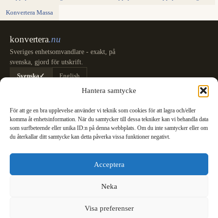
Konvertera Massa
konvertera
.nu
Sveriges enhetsomvandlare - exakt, på
svenska, gjord för utskrift.
Svenska
✓
English
Kategorier
Hantera samtycke
Längd
Massa
Temperatur
Volym
Area
Hastighet
Tid
Energi
Tryck
Effekt
För att ge en bra upplevelse använder vi teknik som cookies för att lagra och/eller
Datalagring
Datahastighet
Bränsleförbrukning
Alla omvandlare
komma åt enhetsinformation. När du samtycker till dessa tekniker kan vi behandla data
Information
som surfbeteende eller unika ID:n på denna webbplats. Om du inte samtycker eller om
du återkallar ditt samtycke kan detta påverka vissa funktioner negativt.
SI-Systemet: SI-enheternas definition
Meter (m)
Kilogram (kg)
Sekund (s)
Ampere (A)
Kelvin (K)
Mol (mol)
Candela (cd)
Acceptera
Blogg
Juridik
Neka
We see you are using English. Do you want to switch to the
Integritetspolicy
Cookiepolicy (EU)
English version?
Visa preferenser