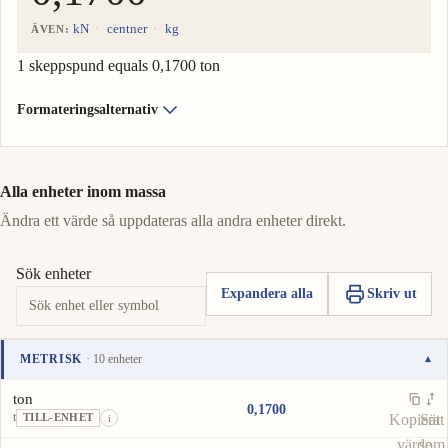
kN
centner
kg
ÄVEN:
1 skeppspund equals 0,1700 ton
Formateringsalternativ
Alla enheter inom massa
Ändra ett värde så uppdateras alla andra enheter direkt.
Sök enheter
Expandera alla
Skriv ut
METRISK
· 10 enheter
▾
Enhet
Värde
Åtgärder
ton
0,1700
t
Kopiera
Sätt
TILL-ENHET
i
värde
som