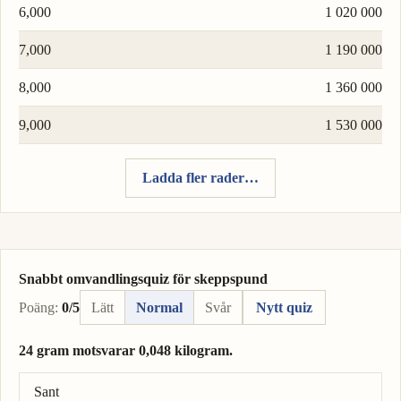
6,000
1 020 000
7,000
1 190 000
8,000
1 360 000
9,000
1 530 000
Ladda fler rader…
Snabbt omvandlingsquiz för skeppspund
Poäng:
0/5
Lätt
Normal
Svår
Nytt quiz
24 gram motsvarar 0,048 kilogram.
Rätt svar: 24 gram = 0,024 kilogram.
Sant