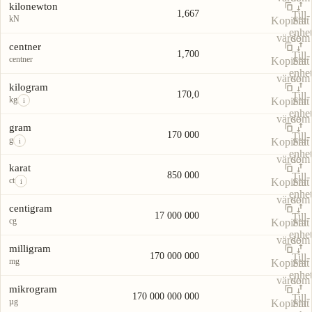
kilonewton
1,667
Till-
kN
Kopiera
Sätt
enhe
värde
som
centner
1,700
Till-
centner
Kopiera
Sätt
enhe
värde
som
kilogram
170,0
Till-
kg
Kopiera
Sätt
i
enhe
värde
som
gram
170 000
Till-
g
Kopiera
Sätt
i
enhe
värde
som
karat
850 000
Till-
ct
Kopiera
Sätt
i
enhe
värde
som
centigram
17 000 000
Till-
cg
Kopiera
Sätt
enhe
värde
som
milligram
170 000 000
Till-
mg
Kopiera
Sätt
enhe
värde
som
mikrogram
170 000 000 000
Till-
µg
Kopiera
Sätt