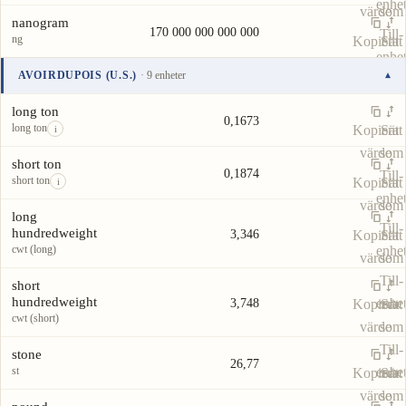
enhe
värde
som
nanogram
170 000 000 000 000
Till-
ng
Kopiera
Sätt
enhe
värde
som
AVOIRDUPOIS (U.S.)
· 9 enheter
▾
Till-
Enhet
Värde
Åtgärder
enhe
long ton
0,1673
long ton
Kopiera
Sätt
i
värde
som
short ton
0,1874
Till-
short ton
Kopiera
Sätt
i
enhe
värde
som
long
Till-
hundredweight
3,346
Kopiera
Sätt
cwt (long)
enhe
värde
som
Till-
short
hundredweight
enhe
3,748
Kopiera
Sätt
cwt (short)
värde
som
Till-
stone
26,77
st
enhe
Kopiera
Sätt
värde
som