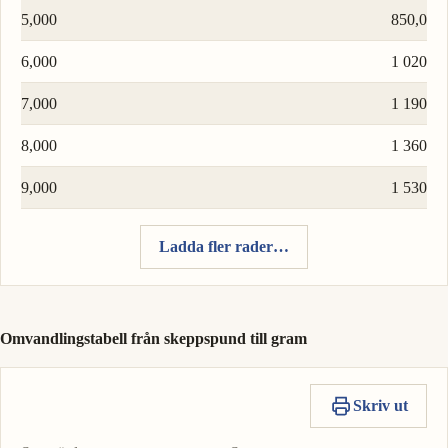
5,000
850,0
6,000
1 020
7,000
1 190
8,000
1 360
9,000
1 530
Ladda fler rader…
Omvandlingstabell från skeppspund till gram
Skriv ut