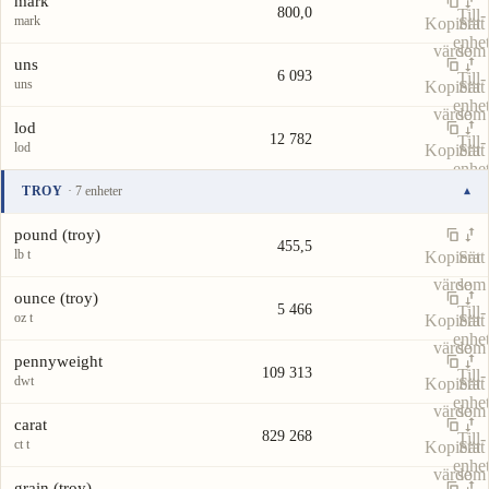
mark
800,0
Till-
mark
Kopiera
Sätt
enhe
värde
som
uns
6 093
Till-
uns
Kopiera
Sätt
enhe
värde
som
lod
12 782
Till-
lod
Kopiera
Sätt
enhe
värde
som
TROY
· 7 enheter
▾
Till-
Enhet
Värde
Åtgärder
enhe
pound (troy)
455,5
lb t
Kopiera
Sätt
värde
som
ounce (troy)
5 466
Till-
oz t
Kopiera
Sätt
enhe
värde
som
pennyweight
109 313
Till-
dwt
Kopiera
Sätt
enhe
värde
som
carat
829 268
Till-
ct t
Kopiera
Sätt
enhe
värde
som
grain (troy)