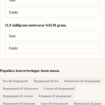
Sant
Falskt
11,9 milligram motsvarar 0,0238 gram.
Rätt svar: 11,9 milligram = 0,0119 gram.
Sant
Falskt
Populära konverteringar inom massa
Ton till skeppspund
Skeppspund till ton
Kilonewton till skeppspund
Skeppspund till kilonewton
Centner till skeppspund
Skeppspund till centner
Kilogram till skeppspund
Skeppspund till kilogram
Gram till skeppspund
Skeppspund till gram