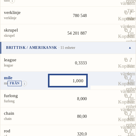
tum
enhe
i
värde
som
Till-
verklinje
780 548
verklinje
enhe
Kopiera
Sätt
värde
som
skrupel
54 201 887
Till-
skrupel
Kopiera
Sätt
enhe
värde
som
BRITTISK / AMERIKANSK
· 11 enheter
▾
Till-
Enhet
Värde
Åtgärder
enhe
league
0,3333
league
Kopiera
Sätt
värde
som
mile
Till-
mi
Kopiera
Sätt
FRÅN
i
enhe
värde
som
furlong
Till-
8,000
furlong
Kopiera
Sätt
enhe
värde
som
chain
80,00
Till-
chain
Kopiera
Sätt
enhe
värde
som
rod
320,0
Till-