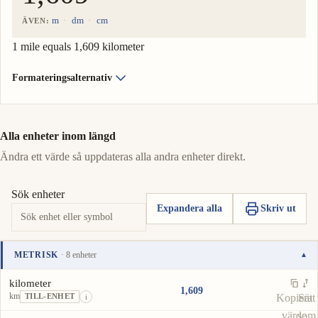
m
dm
cm
ÄVEN:
1 mile equals 1,609 kilometer
Formateringsalternativ
Alla enheter inom längd
Ändra ett värde så uppdateras alla andra enheter direkt.
Sök enheter
Expandera alla
Skriv ut
METRISK
· 8 enheter
▾
Enhet
Värde
Åtgärder
kilometer
1,609
km
Kopiera
Sätt
TILL-ENHET
i
värde
som