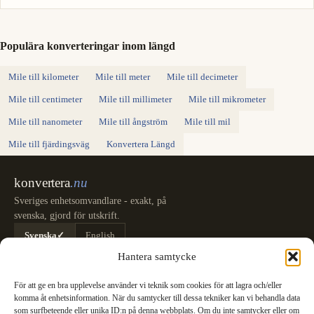
Populära konverteringar inom längd
Mile till kilometer
Mile till meter
Mile till decimeter
Mile till centimeter
Mile till millimeter
Mile till mikrometer
Mile till nanometer
Mile till ångström
Mile till mil
Mile till fjärdingsväg
Konvertera Längd
konvertera
.nu
Sveriges enhetsomvandlare - exakt, på
svenska, gjord för utskrift.
Svenska
✓
English
Kategorier
Hantera samtycke
Längd
Massa
Temperatur
Volym
Area
Hastighet
Tid
Energi
Tryck
Effekt
För att ge en bra upplevelse använder vi teknik som cookies för att lagra och/eller
Datalagring
Datahastighet
Bränsleförbrukning
Alla omvandlare
komma åt enhetsinformation. När du samtycker till dessa tekniker kan vi behandla data
Information
som surfbeteende eller unika ID:n på denna webbplats. Om du inte samtycker eller om