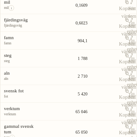
Enhet
Värde
Åtgärder
enhe
mil
0,1609
mil
Kopiera
Sätt
i
värde
som
fjärdingsväg
0,6023
Till-
fjärdingsväg
Kopiera
Sätt
enhe
värde
som
famn
904,1
Till-
famn
Kopiera
Sätt
enhe
värde
som
steg
1 788
Till-
steg
Kopiera
Sätt
enhe
värde
som
aln
2 710
Till-
aln
Kopiera
Sätt
enhe
värde
som
svensk fot
5 420
Till-
fot
Kopiera
Sätt
enhe
värde
som
verktum
65 046
Till-
verktum
Kopiera
Sätt
enhe
värde
som
gammal svensk
Till-
tum
65 050
Kopiera
Sätt