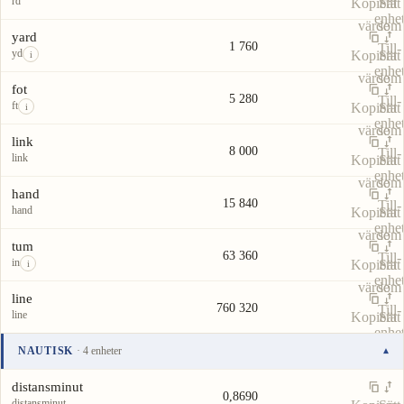
rd
Kopiera
Sätt
enhe
värde
som
yard
1 760
Till-
yd
Kopiera
Sätt
i
enhe
värde
som
fot
5 280
Till-
ft
Kopiera
Sätt
i
enhe
värde
som
link
8 000
Till-
link
Kopiera
Sätt
enhe
värde
som
hand
15 840
Till-
hand
Kopiera
Sätt
enhe
värde
som
tum
63 360
Till-
in
Kopiera
Sätt
i
enhe
värde
som
line
760 320
Till-
line
Kopiera
Sätt
enhe
värde
som
NAUTISK
· 4 enheter
▾
Till-
Enhet
Värde
Åtgärder
enhe
distansminut
0,8690
distansminut