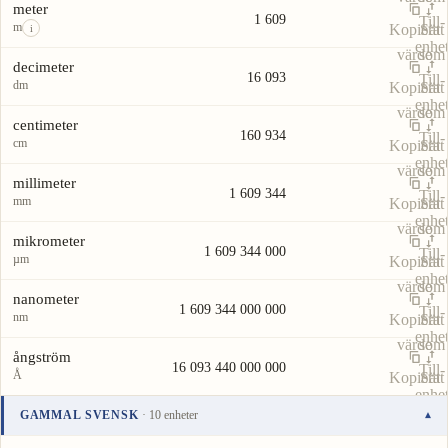
meter
1 609
Till-
m
Kopiera
Sätt
i
enhe
värde
som
decimeter
16 093
Till-
dm
Kopiera
Sätt
enhe
värde
som
centimeter
160 934
Till-
cm
Kopiera
Sätt
enhe
värde
som
millimeter
1 609 344
Till-
mm
Kopiera
Sätt
enhe
värde
som
mikrometer
1 609 344 000
Till-
µm
Kopiera
Sätt
enhe
värde
som
nanometer
1 609 344 000 000
Till-
nm
Kopiera
Sätt
enhe
värde
som
ångström
16 093 440 000 000
Till-
Å
Kopiera
Sätt
enhe
värde
som
GAMMAL SVENSK
· 10 enheter
▾
Till-