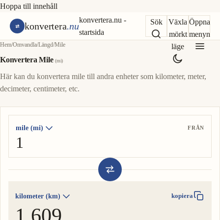
Hoppa till innehåll
konvertera.nu -
Sök
Växla
Öppna
konvertera
.nu
startsida
mörkt
menyn
Hem
/
Omvandla
/
Längd
/
Mile
läge
Konvertera Mile
(mi)
Här kan du konvertera mile till andra enheter som kilometer, meter,
decimeter, centimeter, etc.
mile (mi)
FRÅN
kilometer (km)
kopiera