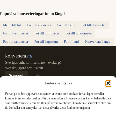
Populära konverteringar inom längd
Meter till fot
Fot till kilometer
Fot till meter
Fot till decimeter
Fot till centimeter
Fot till millimeter
Fot till mikrometer
Fot till nanometer
Fot till ångström
Fot till mil
Konvertera Längd
konvertera
.nu
Sveriges enhetsomvandlare - exakt, på
svenska, gjord för utskrift.
Svenska
✓
English
Kategorier
Hantera samtycke
Längd
Massa
Temperatur
Volym
Area
Hastighet
Tid
Energi
Tryck
Effekt
För att ge en bra upplevelse använder vi teknik som cookies för att lagra och/eller
Datalagring
Datahastighet
Bränsleförbrukning
Alla omvandlare
komma åt enhetsinformation. När du samtycker till dessa tekniker kan vi behandla data
Information
som surfbeteende eller unika ID:n på denna webbplats. Om du inte samtycker eller om
du återkallar ditt samtycke kan detta påverka vissa funktioner negativt.
SI-Systemet: SI-enheternas definition
Meter (m)
Kilogram (kg)
Sekund (s)
Ampere (A)
Kelvin (K)
Mol (mol)