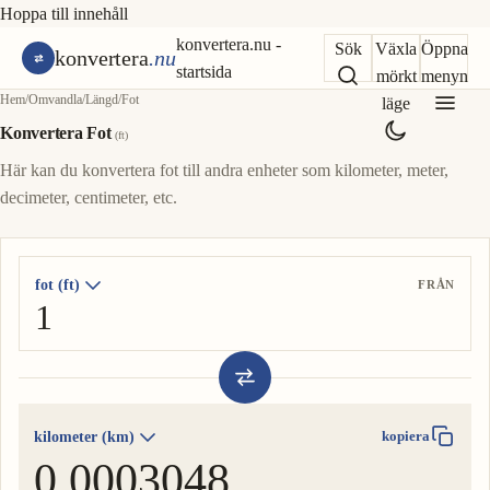
Hoppa till innehåll
konvertera.nu -
Sök
Växla
Öppna
konvertera
.nu
startsida
mörkt
menyn
Hem
/
Omvandla
/
Längd
/
Fot
läge
Konvertera Fot
(ft)
Här kan du konvertera fot till andra enheter som kilometer, meter,
decimeter, centimeter, etc.
fot (ft)
FRÅN
kilometer (km)
kopiera