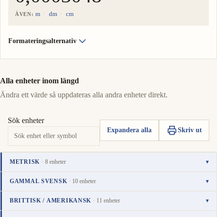
m
dm
cm
ÄVEN:
Formateringsalternativ
Alla enheter inom längd
Ändra ett värde så uppdateras alla andra enheter direkt.
Sök enheter
Expandera alla
Skriv ut
METRISK
· 8 enheter
▾
Enhet
Värde
Åtgärder
kilometer
GAMMAL SVENSK
· 10 enheter
▾
0,0003048
km
Kopiera
Sätt
TILL-ENHET
i
Enhet
Värde
Åtgärder
mil
BRITTISK / AMERIKANSK
· 11 enheter
▾
värde
som
0,00003048
meter
mil
Kopiera
Sätt
i
0,3048
Till-
Enhet
Värde
Åtgärder