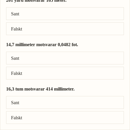
201 yard motsvarar 165 meter.
Rätt svar: 201 yard = 184 meter.
Sant
Falskt
14,7 millimeter motsvarar 0,0482 fot.
Rätt svar: 14,7 millimeter = 0,0482 fot.
Sant
Falskt
16,3 tum motsvarar 414 millimeter.
Rätt svar: 16,3 tum = 414 millimeter.
Sant
Falskt