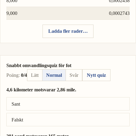
8,000
0,0002438
9,000
0,0002743
Ladda fler rader…
Snabbt omvandlingsquiz för fot
Poäng:
0/4
Lätt
Normal
Svår
Nytt quiz
4,6 kilometer motsvarar 2,86 mile.
Rätt svar: 4,6 kilometer = 2,86 mile.
Sant
Falskt