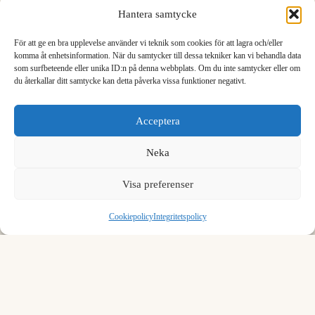
Hantera samtycke
8,000
0,000008000
För att ge en bra upplevelse använder vi teknik som cookies för att lagra och/eller
9,000
0,000009000
komma åt enhetsinformation. När du samtycker till dessa tekniker kan vi behandla data
som surfbeteende eller unika ID:n på denna webbplats. Om du inte samtycker eller om
du återkallar ditt samtycke kan detta påverka vissa funktioner negativt.
1
2
3
Ladda fler rader…
Acceptera
4
5
6
Neka
Formel för att konvertera joule till megajoule
7
8
9
We see you are using English. Do you want to switch to the
English version?
Visa preferenser
För att konvertera joule till megajoule, dividera med 1000000.
,
0
⌫
Yes, switch
No, stay
Cookiepolicy
Integritetspolicy
1 J = 0.000001 MJ
Exempel:
1 joule = 0.000001 megajoule