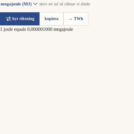
megajoule (MJ)
skriv ett tal så räknar vi direkt
byt riktning
kopiera
→ TWh
1 joule equals 0,000001000 megajoule