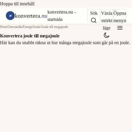
Hoppa till innehåll
konvertera.nu -
Sök
Växla
Öppna
konvertera
.nu
startsida
mörkt
menyn
Hem
/
Omvandla
/
Energi
/
Joule
/
Joule till megajoule
läge
Konvertera joule till megajoule
Här kan du snabbt räkna ut hur många megajoule som går på en joule.