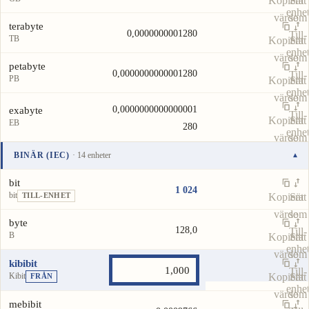
Kopiera
Sätt
enhe
värde
som
terabyte
0,0000000001280
Till-
TB
Kopiera
Sätt
enhe
värde
som
petabyte
0,0000000000001280
Till-
PB
Kopiera
Sätt
enhe
värde
som
0,0000000000000001
exabyte
Till-
Kopiera
Sätt
EB
280
enhe
värde
som
Till-
BINÄR (IEC)
· 14 enheter
▾
enhe
Enhet
Värde
Åtgärder
bit
1 024
bit
Kopiera
Sätt
TILL-ENHET
värde
som
byte
128,0
Till-
B
Kopiera
Sätt
enhe
värde
som
kibibit
Till-
Kibit
Kopiera
Sätt
FRÅN
enhe
värde
som
mebibit