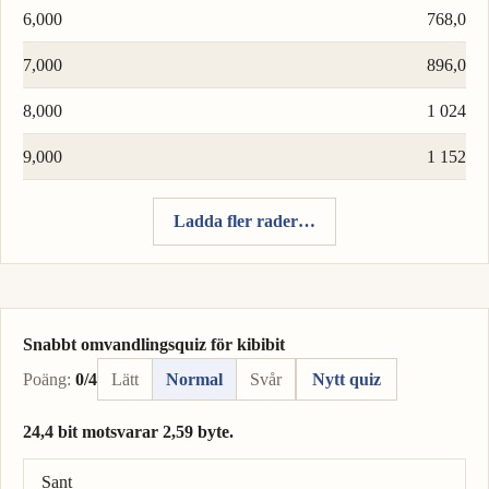
6,000
768,0
7,000
896,0
8,000
1 024
9,000
1 152
Ladda fler rader…
Snabbt omvandlingsquiz för kibibit
Poäng:
0/4
Lätt
Normal
Svår
Nytt quiz
24,4 bit motsvarar 2,59 byte.
Rätt svar: 24,4 bit = 3,05 byte.
Sant