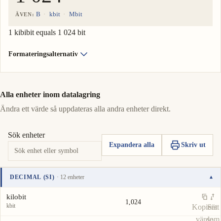
B
kbit
Mbit
ÄVEN:
1 kibibit equals 1 024 bit
Formateringsalternativ
Alla enheter inom datalagring
Ändra ett värde så uppdateras alla andra enheter direkt.
Sök enheter
Expandera alla
Skriv ut
DECIMAL (SI)
· 12 enheter
▾
Enhet
Värde
Åtgärder
kilobit
1,024
kbit
Kopiera
Sätt
värde
som