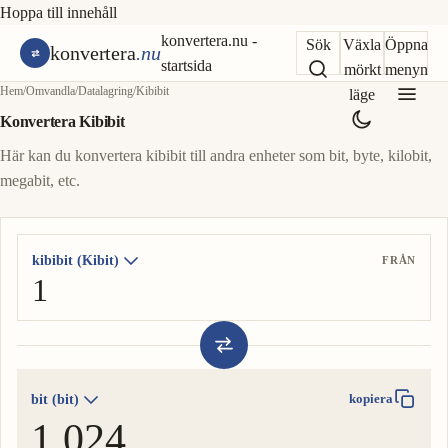
Hoppa till innehåll
konvertera.nu -
Sök
Växla
Öppna
konvertera
.nu
startsida
mörkt
menyn
Hem
/
Omvandla
/
Datalagring
/
Kibibit
läge
Konvertera Kibibit
Här kan du konvertera kibibit till andra enheter som bit, byte, kilobit,
megabit, etc.
kibibit (Kibit)
FRÅN
bit (bit)
kopiera