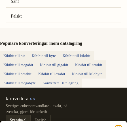
Sant
Falskt
Populära konverteringar inom datalagring
Kibibit till bit
Kibibit till byte
Kibibit till kilobit
Kibibit till megabit
Kibibit till gigabit
Kibibit till terabit
Kibibit till petabit
Kibibit till exabit
Kibibit till kilobyte
Kibibit till megabyte
Konvertera Datalagring
konvertera
.nu
Sveriges enhetsomvandlare - exakt, på
svenska, gjord för utskrift.
Svenska
✓
English