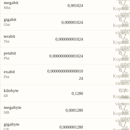
megabit
0,001024
Till-
Mbit
Kopiera
Sätt
enhe
värde
som
gigabit
0,000001024
Till-
Gbit
Kopiera
Sätt
enhe
värde
som
terabit
0,000000001024
Till-
Tbit
Kopiera
Sätt
enhe
värde
som
petabit
0,000000000001024
Till-
Pbit
Kopiera
Sätt
enhe
värde
som
0,0000000000000010
exabit
Till-
Kopiera
Sätt
Ebit
24
enhe
värde
som
Till-
kilobyte
0,1280
kB
Kopiera
Sätt
enhe
värde
som
megabyte
0,0001280
Till-
MB
Kopiera
Sätt
enhe
värde
som
gigabyte
0,0000001280
Till-
GB