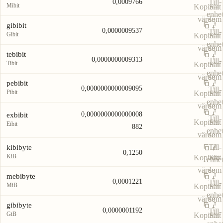
Till-
0,0009766
Mibit
Kopiera
Sätt
enhe
värde
som
gibibit
0,0000009537
Till-
Gibit
Kopiera
Sätt
enhe
värde
som
tebibit
0,0000000009313
Till-
Tibit
Kopiera
Sätt
enhe
värde
som
pebibit
0,0000000000009095
Till-
Pibit
Kopiera
Sätt
enhe
värde
som
0,0000000000000008
exbibit
Till-
Kopiera
Sätt
Eibit
882
enhe
värde
som
Till-
kibibyte
0,1250
KiB
Kopiera
Sätt
enhe
värde
som
mebibyte
0,0001221
Till-
MiB
Kopiera
Sätt
enhe
värde
som
gibibyte
0,0000001192
Till-
GiB
Kopiera
Sätt