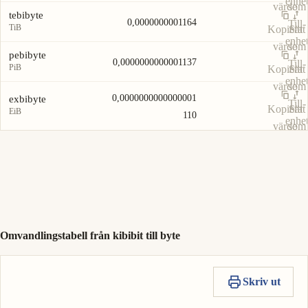
enhe
värde
som
tebibyte
0,0000000001164
Till-
TiB
Kopiera
Sätt
enhe
värde
som
pebibyte
0,0000000000001137
Till-
PiB
Kopiera
Sätt
enhe
värde
som
0,0000000000000001
exbibyte
Till-
Kopiera
Sätt
EiB
110
enhe
värde
som
Till-
enhe
Omvandlingstabell från kibibit till byte
Skriv ut