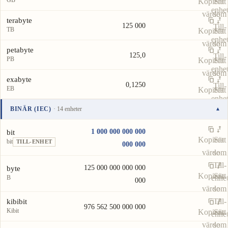
GB
Kopiera
Sätt
enhe
värde
som
terabyte
125 000
Till-
TB
Kopiera
Sätt
enhe
värde
som
petabyte
125,0
Till-
PB
Kopiera
Sätt
enhe
värde
som
exabyte
0,1250
Till-
EB
Kopiera
Sätt
enhe
värde
som
BINÄR (IEC)
· 14 enheter
▾
Till-
Enhet
Värde
Åtgärder
enhe
1 000 000 000 000
bit
Kopiera
Sätt
bit
TILL-ENHET
000 000
värde
som
Till-
125 000 000 000 000
byte
Kopiera
Sätt
enhe
B
000
värde
som
Till-
kibibit
976 562 500 000 000
Kibit
Kopiera
Sätt
enhe
värde
som