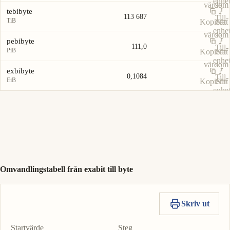
enhe
värde
som
tebibyte
113 687
Till-
TiB
Kopiera
Sätt
enhe
värde
som
pebibyte
111,0
Till-
PiB
Kopiera
Sätt
enhe
värde
som
exbibyte
0,1084
Till-
EiB
Kopiera
Sätt
enhe
värde
som
Till-
enhe
Omvandlingstabell från exabit till byte
Skriv ut
Startvärde
Steg