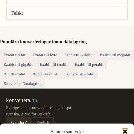
Falskt
Populära konverteringar inom datalagring
Exabit till bit
Exabit till byte
Exabit till kilobit
Exabit till megabit
Exabit till gigabit
Exabit till terabit
Exabit till petabit
Bit till exabit
Byte till exabit
Exabyte till exabit
Konvertera Datalagring
konvertera
.nu
Sveriges enhetsomvandlare - exakt, på
svenska, gjord för utskrift.
Svenska
✓
English
Kategorier
Hantera samtycke