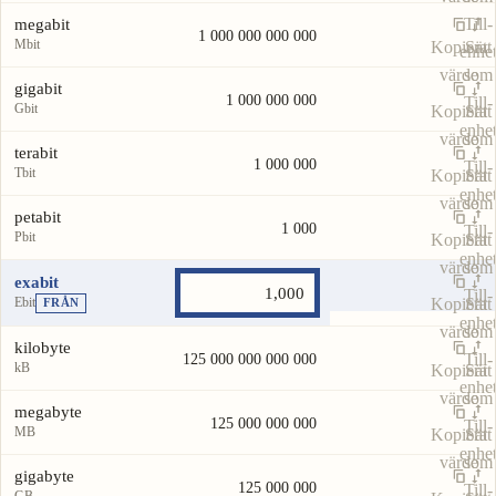
Till-
megabit
1 000 000 000 000
Mbit
Kopiera
Sätt
enhe
värde
som
gigabit
1 000 000 000
Till-
Gbit
Kopiera
Sätt
enhe
värde
som
terabit
1 000 000
Till-
Tbit
Kopiera
Sätt
enhe
värde
som
petabit
1 000
Till-
Pbit
Kopiera
Sätt
enhe
värde
som
exabit
Till-
Ebit
Kopiera
Sätt
FRÅN
enhe
värde
som
kilobyte
Till-
125 000 000 000 000
kB
Kopiera
Sätt
enhe
värde
som
megabyte
125 000 000 000
Till-
MB
Kopiera
Sätt
enhe
värde
som
gigabyte
125 000 000
Till-