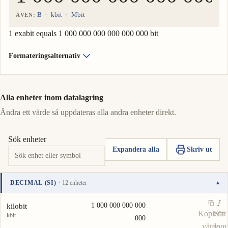
B
kbit
Mbit
ÄVEN:
1 exabit equals 1 000 000 000 000 000 000 bit
Formateringsalternativ
Alla enheter inom datalagring
Ändra ett värde så uppdateras alla andra enheter direkt.
Sök enheter
Expandera alla
Skriv ut
DECIMAL (SI)
· 12 enheter
▾
Enhet
Värde
Åtgärder
1 000 000 000 000
kilobit
Kopiera
Sätt
kbit
000
värde
som