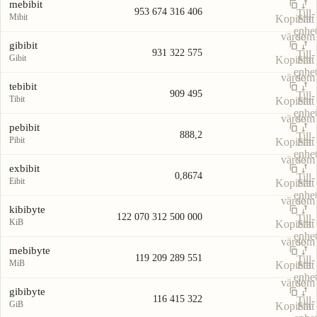
mebibit
953 674 316 406
Till-
Mibit
Kopiera
Sätt
enhe
värde
som
gibibit
931 322 575
Till-
Gibit
Kopiera
Sätt
enhe
värde
som
tebibit
909 495
Till-
Tibit
Kopiera
Sätt
enhe
värde
som
pebibit
888,2
Till-
Pibit
Kopiera
Sätt
enhe
värde
som
exbibit
0,8674
Till-
Eibit
Kopiera
Sätt
enhe
värde
som
kibibyte
122 070 312 500 000
Till-
KiB
Kopiera
Sätt
enhe
värde
som
mebibyte
119 209 289 551
Till-
MiB
Kopiera
Sätt
enhe
värde
som
gibibyte
116 415 322
Till-
GiB
Kopiera
Sätt