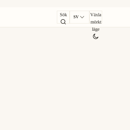
Sök
Växla
SV
mörkt
läge