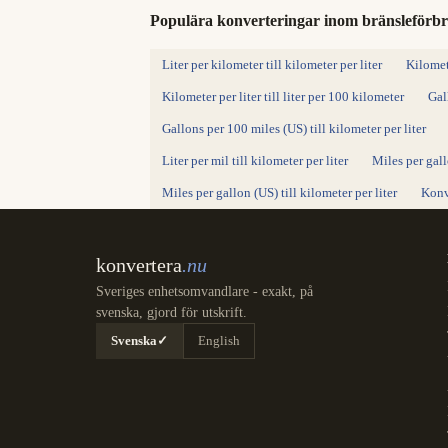
Populära konverteringar inom bränsleförb
Liter per kilometer till kilometer per liter
Kilomete
Kilometer per liter till liter per 100 kilometer
Gal
Gallons per 100 miles (US) till kilometer per liter
Liter per mil till kilometer per liter
Miles per gall
Miles per gallon (US) till kilometer per liter
Konv
konvertera
.nu
Sveriges enhetsomvandlare - exakt, på
svenska, gjord för utskrift.
Svenska
✓
English