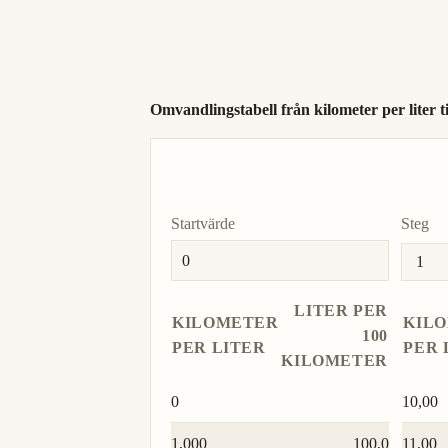
Gallons per 100 miles
gal/100 mi
(UK)
(UK)
Omvandlingstabell från kilometer per liter ti
Startvärde
Steg
LITER PER
KILOMETER
KIL
100
PER LITER
PER 
KILOMETER
0
10,00
1,000
100,0
11,00