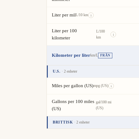
Liter per mil
L/10 km
i
Liter per 100
L/100
i
km
kilometer
Kilometer per liter
km/L
FRÅN
U.S.
· 2 enheter
Enhet
Värde
Åtgärder
Miles per gallon (US)
mpg (US)
i
Gallons per 100 miles
gal/100 mi
(US)
(US)
BRITTISK
· 2 enheter
Enhet
Värde
Åtgärder
Miles per gallon (UK)
mpg (UK)
i