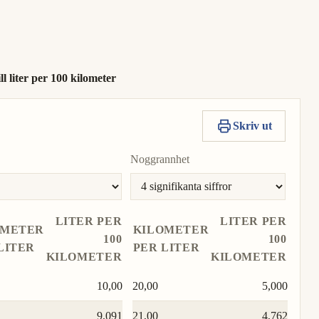
Kopiera
Sätt
värde
som
35,40
Till-
Kopiera
Sätt
enhet
värde
som
ll liter per 100 kilometer
Till-
enhet
Skriv ut
Noggrannhet
LITER PER
LITER PER
OMETER
KILOMETER
100
100
LITER
PER LITER
KILOMETER
KILOMETER
10,00
20,00
5,000
9,091
21,00
4,762