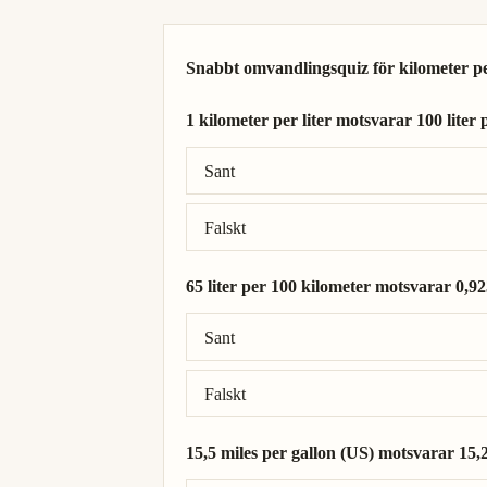
Snabbt omvandlingsquiz för kilometer per
1 kilometer per liter motsvarar 100 liter 
Rätt svar: 1 kilometer per liter = 100 lite
Sant
Falskt
65 liter per 100 kilometer motsvarar 0,923
Rätt svar: 65 liter per 100 kilometer = 1,5
Sant
Falskt
15,5 miles per gallon (US) motsvarar 15,2
Rätt svar: 15,5 miles per gallon (US) = 15