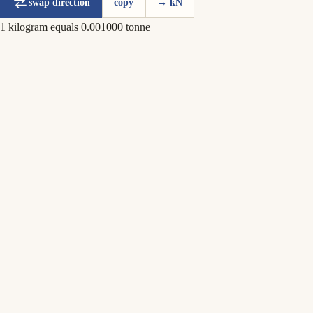
swap direction
copy
→ kN
1 kilogram equals 0.001000 tonne