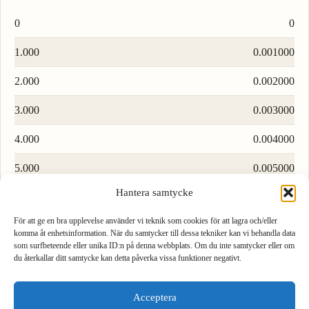
0
0
1.000
0.001000
2.000
0.002000
3.000
0.003000
4.000
0.004000
5.000
0.005000
Hantera samtycke
6.000
0.006000
För att ge en bra upplevelse använder vi teknik som cookies för att lagra och/eller
7.000
0.007000
komma åt enhetsinformation. När du samtycker till dessa tekniker kan vi behandla data
som surfbeteende eller unika ID:n på denna webbplats. Om du inte samtycker eller om
8.000
0.008000
du återkallar ditt samtycke kan detta påverka vissa funktioner negativt.
1
2
3
9.000
0.009000
Acceptera
4
5
6