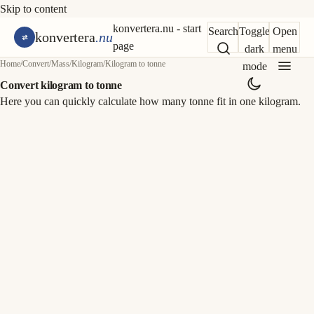
Skip to content
konvertera.nu - start
Search
Toggle
Open
konvertera
.nu
page
dark
menu
Home
/
Convert
/
Mass
/
Kilogram
/
Kilogram to tonne
mode
Convert kilogram to tonne
Here you can quickly calculate how many tonne fit in one kilogram.