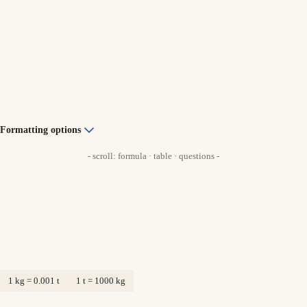
Formatting options
- scroll: formula · table · questions -
1 kg = 0.001 t
1 t = 1000 kg