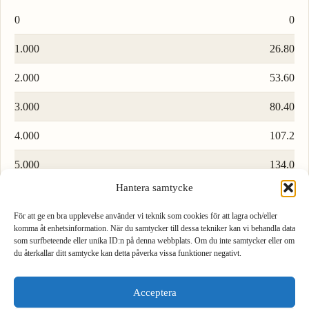
0
0
1.000
26.80
2.000
53.60
3.000
80.40
4.000
107.2
5.000
134.0
Hantera samtycke
6.000
160.8
För att ge en bra upplevelse använder vi teknik som cookies för att lagra och/eller
7.000
187.6
komma åt enhetsinformation. När du samtycker till dessa tekniker kan vi behandla data
som surfbeteende eller unika ID:n på denna webbplats. Om du inte samtycker eller om
8.000
214.4
du återkallar ditt samtycke kan detta påverka vissa funktioner negativt.
1
2
3
9.000
241.2
Acceptera
4
5
6