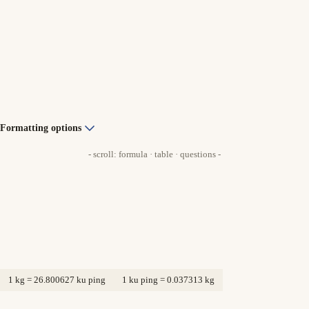
Formatting options
- scroll: formula · table · questions -
1 kg = 26.800627 ku ping
1 ku ping = 0.037313 kg