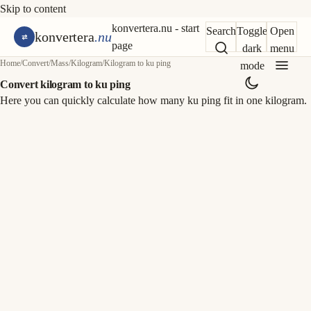
Skip to content
konvertera.nu - start
Search
Toggle
Open
konvertera
.nu
page
dark
menu
Home
/
Convert
/
Mass
/
Kilogram
/
Kilogram to ku ping
mode
Convert kilogram to ku ping
Here you can quickly calculate how many ku ping fit in one kilogram.