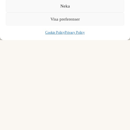
Load more rows…
Neka
7
8
9
Visa preferenser
.
0
⌫
Formula to convert kilogram to ku ping
Cookie Policy
Privacy Policy
To convert kilogram to ku ping, multiply by 26.800627.
1 kg = 26.800627 ku ping
Example:
1 kilogram = 26.800627 ku ping
Common mistakes in mass conversion
The 'just double it' shortcut from kilograms to pounds
hides a 10% error: a kilogram is about 2.205 lb, so 80 kg