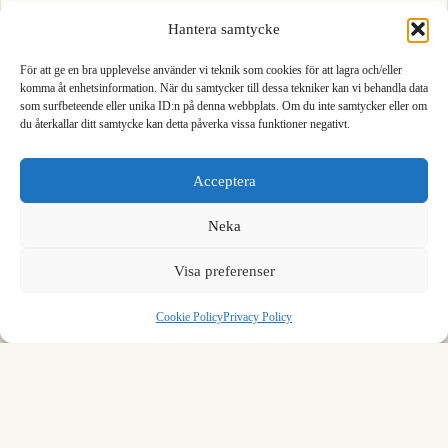
7.000
0.1543
Hantera samtycke
8.000
0.1764
För att ge en bra upplevelse använder vi teknik som cookies för att lagra och/eller
komma åt enhetsinformation. När du samtycker till dessa tekniker kan vi behandla data
som surfbeteende eller unika ID:n på denna webbplats. Om du inte samtycker eller om
9.000
0.1984
du återkallar ditt samtycke kan detta påverka vissa funktioner negativt.
1
2
3
Load more rows…
Acceptera
4
5
6
Neka
7
8
9
Formula to convert kilogram to short hundredweight
Visa preferenser
.
0
⌫
To convert kilogram to short hundredweight, multiply by 0.022046.
Cookie Policy
Privacy Policy
1 kg = 0.022046 cwt (short)
Example:
1 kilogram = 0.022046 short hundredweight