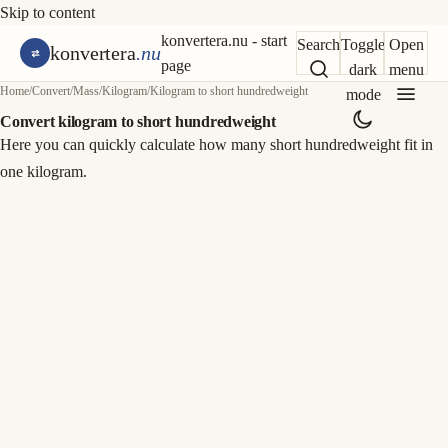
Skip to content
konvertera.nu - start
Search
Toggle
Open
konvertera
.nu
page
dark
menu
Home
/
Convert
/
Mass
/
Kilogram
/
Kilogram to short hundredweight
mode
Convert kilogram to short hundredweight
Here you can quickly calculate how many short hundredweight fit in
one kilogram.