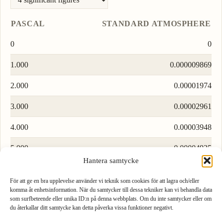
PASCAL
STANDARD ATMOSPHERE
0
0
1.000
0.000009869
2.000
0.00001974
3.000
0.00002961
4.000
0.00003948
5.000
0.00004935
Hantera samtycke
6.000
0.00005922
För att ge en bra upplevelse använder vi teknik som cookies för att lagra och/eller
7.000
0.00006908
komma åt enhetsinformation. När du samtycker till dessa tekniker kan vi behandla data
som surfbeteende eller unika ID:n på denna webbplats. Om du inte samtycker eller om
du återkallar ditt samtycke kan detta påverka vissa funktioner negativt.
8.000
0.00007895
1
2
3