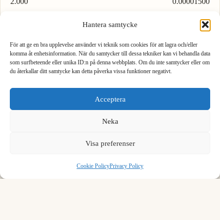
2.000
0.00001500
3.000
0.00002250
Hantera samtycke
4.000
0.00003000
För att ge en bra upplevelse använder vi teknik som cookies för att lagra och/eller
komma åt enhetsinformation. När du samtycker till dessa tekniker kan vi behandla data
5.000
0.00003750
som surfbeteende eller unika ID:n på denna webbplats. Om du inte samtycker eller om
du återkallar ditt samtycke kan detta påverka vissa funktioner negativt.
1
2
3
6.000
0.00004500
Acceptera
4
5
6
7.000
0.00005250
Neka
8.000
0.00006000
7
8
9
Visa preferenser
9.000
0.00006751
.
0
⌫
Cookie Policy
Privacy Policy
Load more rows…
Formula to convert pascal to meter of mercury