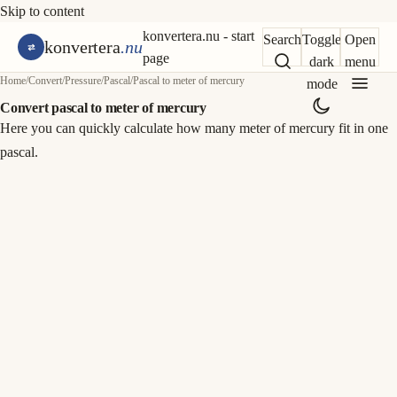
Skip to content
konvertera.nu - start
Search
Toggle
Open
konvertera
.nu
page
dark
menu
Home
/
Convert
/
Pressure
/
Pascal
/
Pascal to meter of mercury
mode
Convert pascal to meter of mercury
Here you can quickly calculate how many meter of mercury fit in one
pascal.