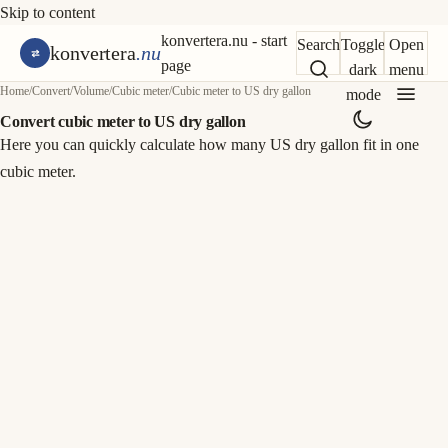
Skip to content
konvertera.nu - start
Search
Toggle
Open
konvertera
.nu
page
dark
menu
Home
/
Convert
/
Volume
/
Cubic meter
/
Cubic meter to US dry gallon
mode
Convert cubic meter to US dry gallon
Here you can quickly calculate how many US dry gallon fit in one
cubic meter.