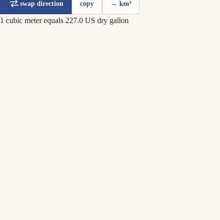
swap direction
copy
→ km³
1 cubic meter equals 227.0 US dry gallon