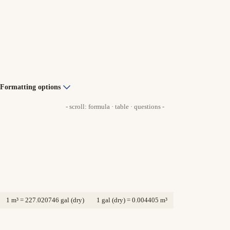
Formatting options
- scroll: formula · table · questions -
1 m³ = 227.020746 gal (dry)
1 gal (dry) = 0.004405 m³