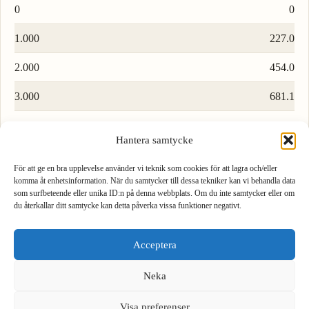
0
0
1.000
227.0
2.000
454.0
3.000
681.1
4.000
908.1
Hantera samtycke
5.000
1 135
För att ge en bra upplevelse använder vi teknik som cookies för att lagra och/eller
komma åt enhetsinformation. När du samtycker till dessa tekniker kan vi behandla data
6.000
1 362
som surfbeteende eller unika ID:n på denna webbplats. Om du inte samtycker eller om
du återkallar ditt samtycke kan detta påverka vissa funktioner negativt.
7.000
1 589
1
2
3
8.000
1 816
Acceptera
4
5
6
9.000
2 043
Neka
7
8
9
Visa preferenser