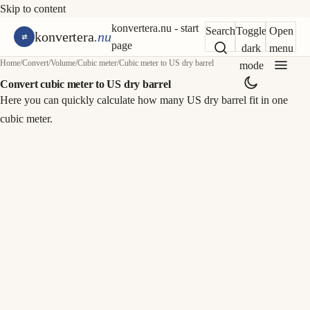
Skip to content
konvertera.nu - start
Search
Toggle
Open
konvertera
.nu
page
dark
menu
Home
/
Convert
/
Volume
/
Cubic meter
/
Cubic meter to US dry barrel
mode
Convert cubic meter to US dry barrel
Here you can quickly calculate how many US dry barrel fit in one
cubic meter.