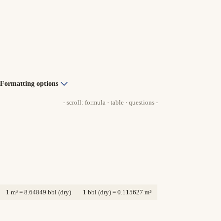
Formatting options
- scroll: formula · table · questions -
1 m³ = 8.64849 bbl (dry)
1 bbl (dry) = 0.115627 m³