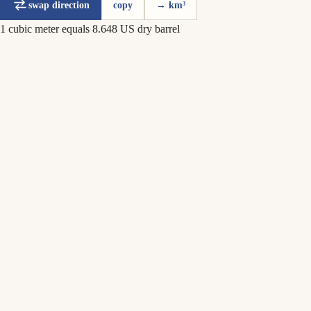
swap direction
copy
→ km³
1 cubic meter equals 8.648 US dry barrel