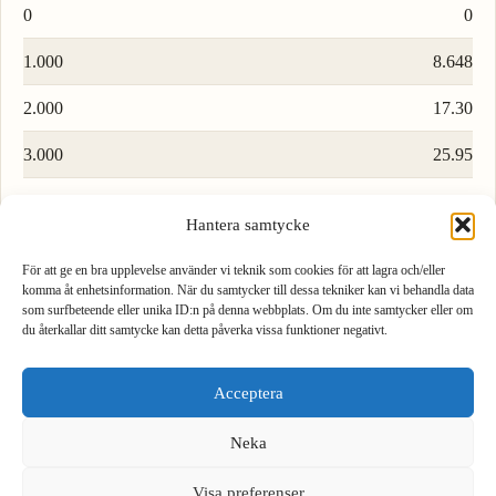
0
0
1.000
8.648
2.000
17.30
3.000
25.95
4.000
34.59
Hantera samtycke
5.000
43.24
För att ge en bra upplevelse använder vi teknik som cookies för att lagra och/eller
komma åt enhetsinformation. När du samtycker till dessa tekniker kan vi behandla data
6.000
51.89
som surfbeteende eller unika ID:n på denna webbplats. Om du inte samtycker eller om
du återkallar ditt samtycke kan detta påverka vissa funktioner negativt.
7.000
60.54
1
2
3
8.000
69.19
Acceptera
4
5
6
9.000
77.84
Neka
7
8
9
Visa preferenser