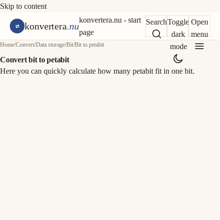
Skip to content
konvertera.nu - start
Search
Toggle
Open
konvertera
.nu
page
dark
menu
Home
/
Convert
/
Data storage
/
Bit
/
Bit to petabit
mode
Convert bit to petabit
Here you can quickly calculate how many petabit fit in one bit.