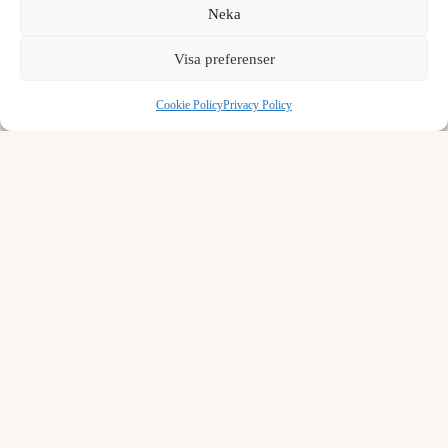
Load more rows…
Neka
7
8
9
Visa preferenser
.
0
⌫
Formula to convert bit to petabit
Cookie Policy
Privacy Policy
To convert bit to petabit, multiply by 0.
1 bit = 0 Pbit
Example:
1 bit = 0 petabit
Common mistakes in data storage conversion
A byte is 8 bits, and the abbreviations differ only in letter
case: lowercase b for bits (Mbit), uppercase B for bytes