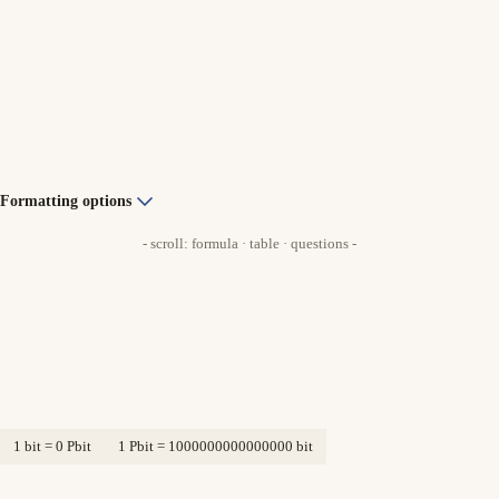
Formatting options
- scroll: formula · table · questions -
1 bit = 0 Pbit
1 Pbit = 1000000000000000 bit