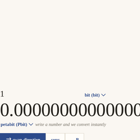
bit (bit)
petabit (Pbit)
write a number and we convert instantly
swap direction
copy
→ B