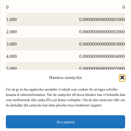
0
0
1.000
0.000000000000001000
2.000
0.000000000000002000
3.000
0.000000000000003000
4.000
0.000000000000004000
5.000
0.000000000000005000
Hantera samtycke
6.000
0.000000000000006000
För att ge en bra upplevelse använder vi teknik som cookies för att lagra och/eller
7.000
0.000000000000007000
komma åt enhetsinformation. När du samtycker till dessa tekniker kan vi behandla data
som surfbeteende eller unika ID:n på denna webbplats. Om du inte samtycker eller om
8.000
0.000000000000008000
du återkallar ditt samtycke kan detta påverka vissa funktioner negativt.
1
2
3
9.000
0.000000000000009000
Acceptera
4
5
6