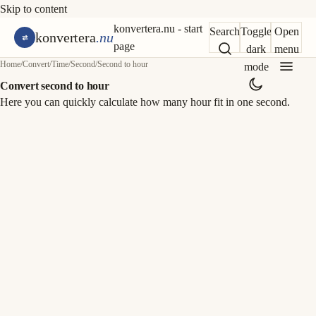
Skip to content
konvertera.nu - start
Search
Toggle
Open
konvertera
.nu
page
dark
menu
Home
/
Convert
/
Time
/
Second
/
Second to hour
mode
Convert second to hour
Here you can quickly calculate how many hour fit in one second.