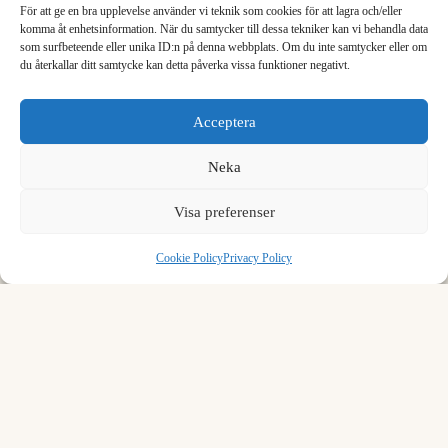
8.000
0.002222
För att ge en bra upplevelse använder vi teknik som cookies för att lagra och/eller
komma åt enhetsinformation. När du samtycker till dessa tekniker kan vi behandla data
som surfbeteende eller unika ID:n på denna webbplats. Om du inte samtycker eller om
9.000
0.002500
du återkallar ditt samtycke kan detta påverka vissa funktioner negativt.
1
2
3
Load more rows…
Acceptera
4
5
6
Neka
7
8
9
Formula to convert second to hour
Visa preferenser
.
0
⌫
To convert second to hour, divide by 3600.
Cookie Policy
Privacy Policy
1 s = 0.000278 h
Example:
1 second = 0.000278 hour