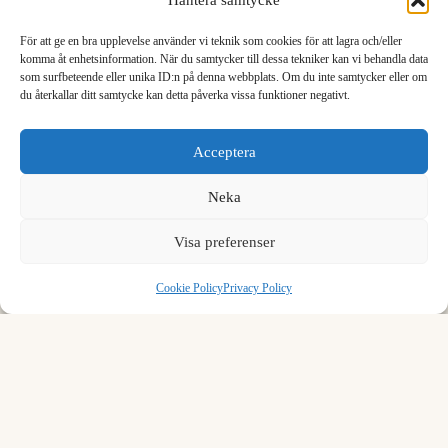
Hantera samtycke
7.000
13.61
För att ge en bra upplevelse använder vi teknik som cookies för att lagra och/eller
8.000
15.55
komma åt enhetsinformation. När du samtycker till dessa tekniker kan vi behandla data
som surfbeteende eller unika ID:n på denna webbplats. Om du inte samtycker eller om
9.000
17.49
du återkallar ditt samtycke kan detta påverka vissa funktioner negativt.
1
2
3
Acceptera
Load more rows…
4
5
6
Neka
7
8
9
Visa preferenser
Formula to convert meter per second to knot
.
0
⌫
To convert meter per second to knot, multiply by 1.943844.
Cookie Policy
Privacy Policy
1 m/s = 1.943844 kn
Example:
1 meter per second = 1.943844 knot