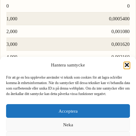
0
0
1,000
0,0005400
2,000
0,001080
3,000
0,001620
4,000
0,002160
Hantera samtycke
5,000
0,002700
För att ge en bra upplevelse använder vi teknik som cookies för att lagra och/eller
6,000
0,003240
komma åt enhetsinformation. När du samtycker till dessa tekniker kan vi behandla data
som surfbeteende eller unika ID:n på denna webbplats. Om du inte samtycker eller om
du återkallar ditt samtycke kan detta påverka vissa funktioner negativt.
7,000
0,003780
1
2
3
8,000
0,004320
Acceptera
4
5
6
9,000
0,004860
Neka
7
8
9
We see you are using English. Do you want to switch to the
English version?