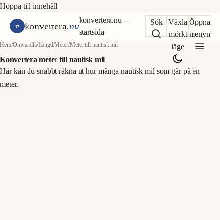
Hoppa till innehåll
konvertera.nu -
Sök
Växla
Öppna
konvertera
.nu
startsida
mörkt
menyn
Hem
/
Omvandla
/
Längd
/
Meter
/
Meter till nautisk mil
läge
Konvertera meter till nautisk mil
Här kan du snabbt räkna ut hur många nautisk mil som går på en
meter.