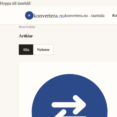
Hoppa till innehåll
konvertera
.nu
konvertera.nu - startsida
Ko
Hem
/
Artiklar
Artiklar
Alla
Nyheter