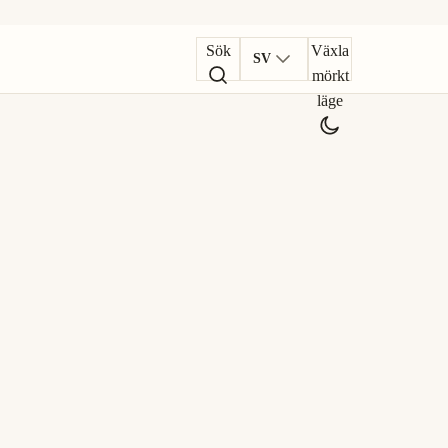
Sök
Växla
SV
mörkt
läge