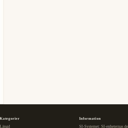
Kategorier
Information
Längd
SI-Systemet: SI-enheternas de