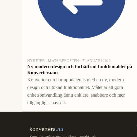
NYHETER · MATS BERGSTEN · 7 JANUARI 2026
Ny modern design och förbättrad funktionalitet på
Konvertera.nu
Konvertera.nu har uppdaterats med en ny, modern
design och utökad funktionalitet. Målet är att göra
enhetsomvandling ännu enklare, snabbare och mer
tillgänglig – oavsett…
konvertera
.nu
Sveriges enhetsomvandlare - exakt, på