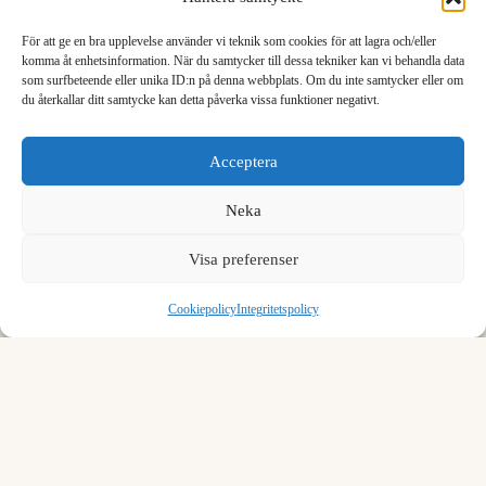
För att ge en bra upplevelse använder vi teknik som cookies för att lagra och/eller
komma åt enhetsinformation. När du samtycker till dessa tekniker kan vi behandla data
Formel för att konvertera kvadratmeter till kvadrattum
som surfbeteende eller unika ID:n på denna webbplats. Om du inte samtycker eller om
du återkallar ditt samtycke kan detta påverka vissa funktioner negativt.
1
2
3
För att konvertera kvadratmeter till kvadrattum, multiplicera med
1550.0031.
Acceptera
4
5
6
Neka
1 m² = 1550.0031 in²
7
8
9
We see you are using English. Do you want to switch to the
English version?
Visa preferenser
,
0
⌫
Yes, switch
No, stay
Exempel:
1 kvadratmeter = 1550.0031 kvadrattum
Cookiepolicy
Integritetspolicy
Vanliga misstag inom ytkonvertering
En hektar är 10 000 m², en kvadrat på 100 × 100 meter,
och det går 100 hektar på en kvadratkilometer. Hektar och