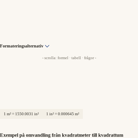
Formateringsalternativ
- scrolla: formel · tabell · frågor -
1 m² = 1550.0031 in²
1 in² = 0.000645 m²
Exempel på omvandling från kvadratmeter till kvadrattum