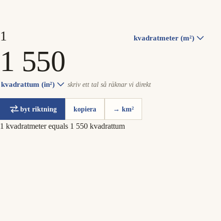
kvadratmeter (m²)
kvadrattum (in²)
skriv ett tal så räknar vi direkt
byt riktning
kopiera
→ km²
1 kvadratmeter equals 1 550 kvadrattum