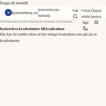
Hoppa till innehåll
konvertera.nu -
Sök
Växla
Öppna
konvertera
.nu
startsida
mörkt
menyn
Hem
/
Omvandla
/
Area
/
Kvadratmeter
/
Kvadratmeter till kvadrattum
läge
Konvertera kvadratmeter till kvadrattum
Här kan du snabbt räkna ut hur många kvadrattum som går på en
kvadratmeter.