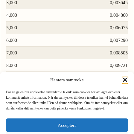
3,000
0,003645
4,000
0,004860
5,000
0,006075
6,000
0,007290
7,000
0,008505
8,000
0,009721
9,000
0,01094
Hantera samtycke
För att ge en bra upplevelse använder vi teknik som cookies för att lagra och/eller
Ladda fler rader…
komma åt enhetsinformation. När du samtycker till dessa tekniker kan vi behandla data
som surfbeteende eller unika ID:n på denna webbplats. Om du inte samtycker eller om
du återkallar ditt samtycke kan detta påverka vissa funktioner negativt.
1
2
3
Formel för att konvertera kvadratmeter till skäppland
Acceptera
4
5
6