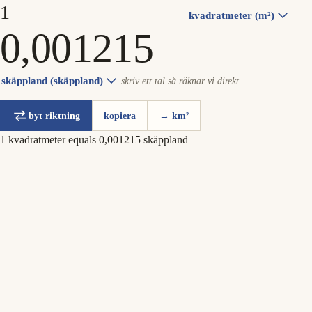
kvadratmeter (m²)
skäppland (skäppland)
skriv ett tal så räknar vi direkt
byt riktning
kopiera
→ km²
1 kvadratmeter equals 0,001215 skäppland