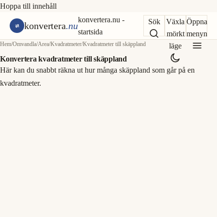
Hoppa till innehåll
konvertera.nu -
Sök
Växla
Öppna
konvertera
.nu
startsida
mörkt
menyn
Hem
/
Omvandla
/
Area
/
Kvadratmeter
/
Kvadratmeter till skäppland
läge
Konvertera kvadratmeter till skäppland
Här kan du snabbt räkna ut hur många skäppland som går på en
kvadratmeter.