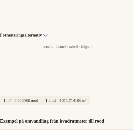
Formateringsalternativ
- scrolla: formel · tabell · frågor -
1 m² = 0.000988 rood
1 rood = 1011.714106 m²
Exempel på omvandling från kvadratmeter till rood