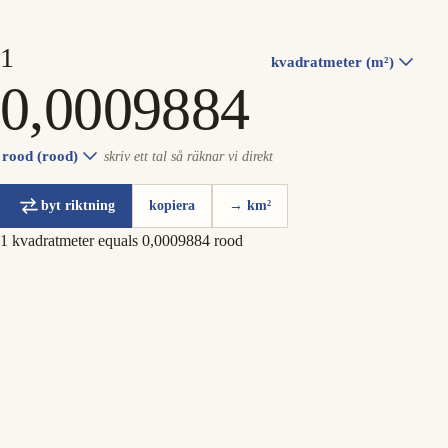
kvadratmeter (m²)
rood (rood)
skriv ett tal så räknar vi direkt
byt riktning
kopiera
→ km²
1 kvadratmeter equals 0,0009884 rood