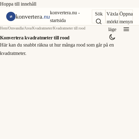
Hoppa till innehåll
konvertera.nu -
Sök
Växla
Öppna
konvertera
.nu
startsida
mörkt
menyn
Hem
/
Omvandla
/
Area
/
Kvadratmeter
/
Kvadratmeter till rood
läge
Konvertera kvadratmeter till rood
Här kan du snabbt räkna ut hur många rood som går på en
kvadratmeter.