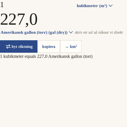
kubikmeter (m³)
Amerikansk gallon (torr) (gal (dry))
skriv ett tal så räknar vi direkt
byt riktning
kopiera
→ km³
1 kubikmeter equals 227,0 Amerikansk gallon (torr)