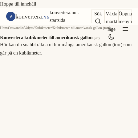
Hoppa till innehåll
konvertera.nu -
Sök
Växla
Öppna
konvertera
.nu
startsida
mörkt
menyn
Hem
/
Omvandla
/
Volym
/
Kubikmeter
/
Kubikmeter till amerikansk gallon (torr)
läge
Konvertera kubikmeter till amerikansk gallon
(torr)
Här kan du snabbt räkna ut hur många amerikansk gallon (torr) som
går på en kubikmeter.