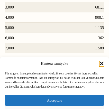
3,000
681,1
4,000
908,1
5,000
1 135
6,000
1 362
7,000
1 589
8,000
1 816
Hantera samtycke
9,000
2 043
För att ge en bra upplevelse använder vi teknik som cookies för att lagra och/eller
komma åt enhetsinformation. När du samtycker till dessa tekniker kan vi behandla data
som surfbeteende eller unika ID:n på denna webbplats. Om du inte samtycker eller om
Ladda fler rader…
du återkallar ditt samtycke kan detta påverka vissa funktioner negativt.
1
2
3
Acceptera
4
5
6
Formel för att konvertera kubikmeter till amerikansk gallon (torr)