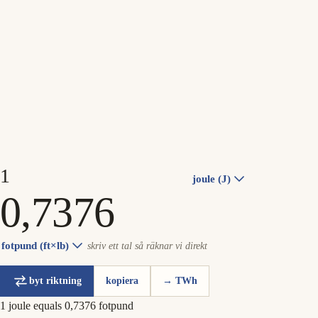
joule (J)
fotpund (ft×lb)
skriv ett tal så räknar vi direkt
byt riktning
kopiera
→ TWh
1 joule equals 0,7376 fotpund