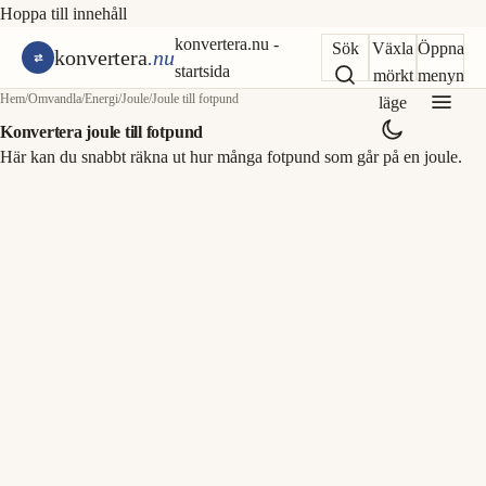
Hoppa till innehåll
konvertera.nu -
Sök
Växla
Öppna
konvertera
.nu
startsida
mörkt
menyn
Hem
/
Omvandla
/
Energi
/
Joule
/
Joule till fotpund
läge
Konvertera joule till fotpund
Här kan du snabbt räkna ut hur många fotpund som går på en joule.