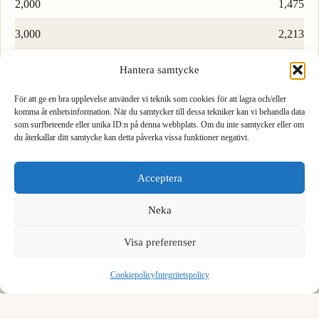
2,000
1,475
3,000
2,213
4,000
2,950
Hantera samtycke
5,000
3,688
För att ge en bra upplevelse använder vi teknik som cookies för att lagra och/eller
komma åt enhetsinformation. När du samtycker till dessa tekniker kan vi behandla data
6,000
4,425
som surfbeteende eller unika ID:n på denna webbplats. Om du inte samtycker eller om
du återkallar ditt samtycke kan detta påverka vissa funktioner negativt.
1
2
3
7,000
5,163
Acceptera
4
5
6
8,000
5,900
Neka
9,000
6,638
7
8
9
We see you are using English. Do you want to switch to the
English version?
Visa preferenser
Ladda fler rader…
,
0
⌫
Yes, switch
No, stay
Cookiepolicy
Integritetspolicy