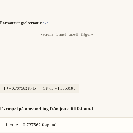
Formateringsalternativ
- scrolla: formel · tabell · frågor -
1 J = 0.737562 ft×lb
1 ft×lb = 1.355818 J
Exempel på omvandling från joule till fotpund
1 joule = 0.737562 fotpund