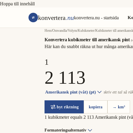
Hoppa till innehåll
konvertera
.nu
konvertera.nu - startsida
Ko
Hem
/
Omvandla
/
Volym
/
Kubikmeter
/
Kubikmeter till amerikansk 
Konvertera kubikmeter till amerikansk pint
(v
Här kan du snabbt räkna ut hur många amerikan
Amerikansk pint (våt) (pt)
skriv ett tal så rä
byt riktning
kopiera
→ km³
1 kubikmeter equals 2 113 Amerikansk pint (vå
Formateringsalternativ