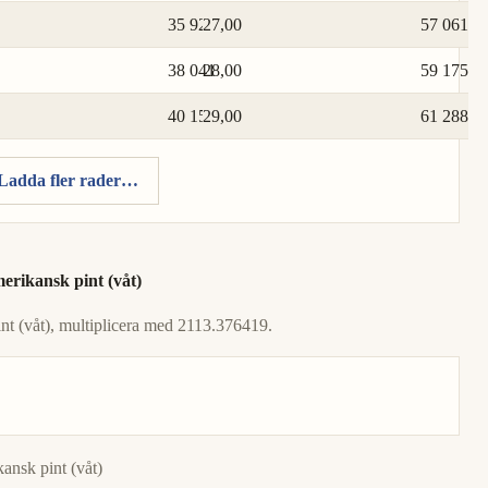
35 927
27,00
57 061
38 041
28,00
59 175
40 154
29,00
61 288
Ladda fler rader…
merikansk pint (våt)
int (våt), multiplicera med 2113.376419.
nsk pint (våt)