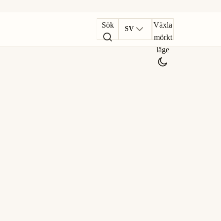
Sök
Växla
SV
mörkt
läge