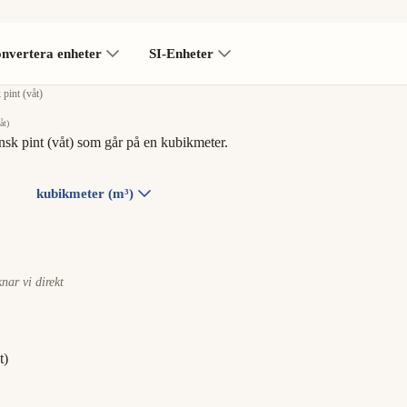
nvertera enheter
SI-Enheter
pint (våt)
åt)
sk pint (våt) som går på en kubikmeter.
kubikmeter (m³)
knar vi direkt
t)