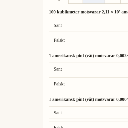
100 kubikmeter motsvarar 2,11 × 10⁵ ame
Rätt svar: 100 kubikmeter = 2,11 × 10⁵ am
Sant
Falskt
1 amerikansk pint (våt) motsvarar 0,002
Rätt svar: 1 amerikansk pint (våt) = 0,0
Sant
Falskt
1 amerikansk pint (våt) motsvarar 0,000
Rätt svar: 1 amerikansk pint (våt) = 0,0
Sant
Falskt