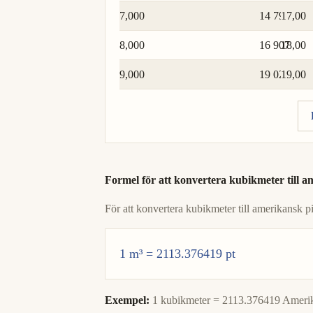
7,000
14 794
17,00
8,000
16 907
18,00
9,000
19 020
19,00
Formel för att konvertera kubikmeter till a
För att konvertera kubikmeter till amerikansk p
1 m³ = 2113.376419 pt
Exempel:
1 kubikmeter = 2113.376419 Amerika