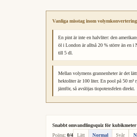
Vanliga misstag inom volymkonvertering
En pint är inte en halvliter: den amerika
öl i London är alltså 20 % större än en i 
till 5 dl.
Mellan volymens grannenheter är det lätt 
hektoliter är 100 liter. En pool på 50 m³ r
jämför, så avslöjas tiopotensfelen direkt.
Snabbt omvandlingsquiz för kubikmeter t
Poäng:
0/4
Lätt
Normal
Svår
N