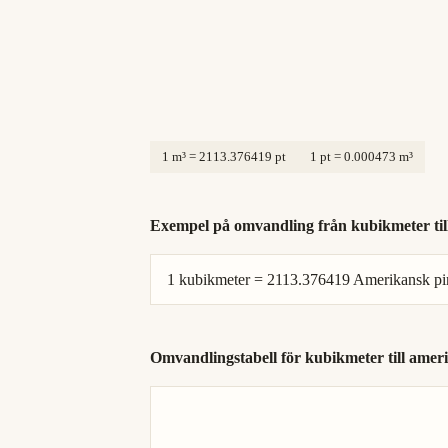
1 m³ = 2113.376419 pt
1 pt = 0.000473 m³
Exempel på omvandling från kubikmeter till
1 kubikmeter = 2113.376419 Amerikansk pin
Omvandlingstabell för kubikmeter till ameri