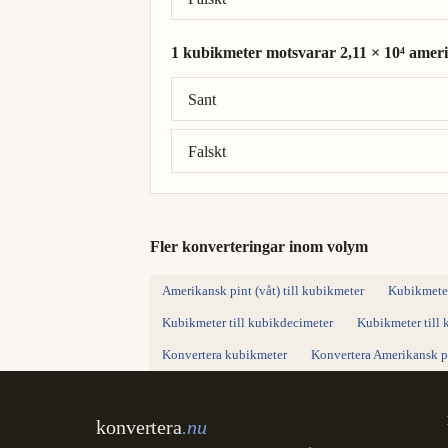
1 kubikmeter motsvarar 2,11 × 10⁴ ameri
Rätt svar: 1 kubikmeter = 2,11 × 10³ amer
Sant
Falskt
Fler konverteringar inom volym
Amerikansk pint (våt) till kubikmeter
Kubikmeter 
Kubikmeter till kubikdecimeter
Kubikmeter till 
Konvertera kubikmeter
Konvertera Amerikansk pi
konvertera
.nu