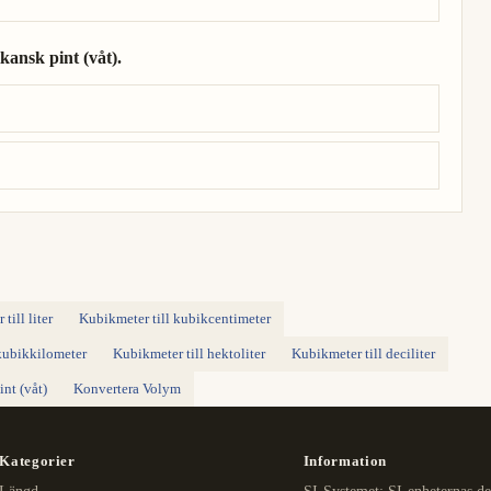
kansk pint (våt).
ikansk pint (våt).
till liter
Kubikmeter till kubikcentimeter
kubikkilometer
Kubikmeter till hektoliter
Kubikmeter till deciliter
nt (våt)
Konvertera Volym
Kategorier
Information