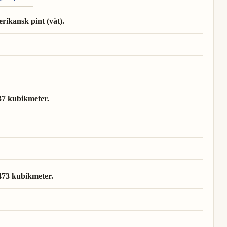
rikansk pint (våt).
erikansk pint (våt).
37 kubikmeter.
00473 kubikmeter.
473 kubikmeter.
00473 kubikmeter.