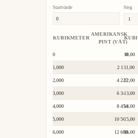
Startvärde
Steg
AMERIKANSK
KUBIKMETER
KUB
PINT (VÅT)
0
10,00
0
1,000
2 113
11,00
2,000
4 227
12,00
3,000
6 340
13,00
4,000
8 454
14,00
5,000
10 567
15,00
6,000
12 680
16,00