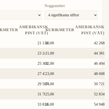
Noggrannhet
AMERIKANSK
AMERIKANSK
IKMETER
KUBIKMETER
PINT (VÅT)
PINT (VÅT)
21 134
20,00
42 268
23 247
21,00
44 381
25 361
22,00
46 494
27 474
23,00
48 608
29 587
24,00
50 721
31 701
25,00
52 834
33 814
26,00
54 948