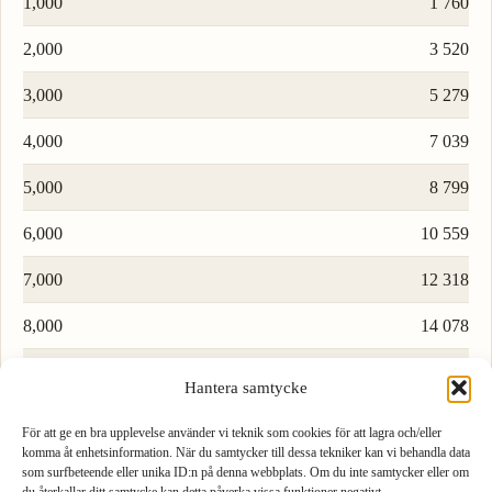
1,000
1 760
2,000
3 520
3,000
5 279
4,000
7 039
5,000
8 799
6,000
10 559
7,000
12 318
8,000
14 078
9,000
15 838
Hantera samtycke
För att ge en bra upplevelse använder vi teknik som cookies för att lagra och/eller
Ladda fler rader…
komma åt enhetsinformation. När du samtycker till dessa tekniker kan vi behandla data
som surfbeteende eller unika ID:n på denna webbplats. Om du inte samtycker eller om