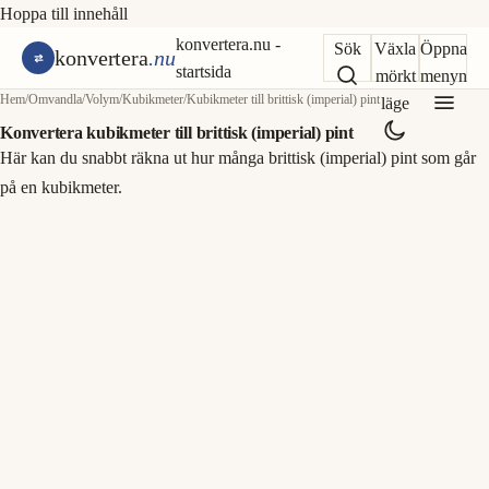
Hoppa till innehåll
konvertera.nu -
Sök
Växla
Öppna
konvertera
.nu
startsida
mörkt
menyn
Hem
/
Omvandla
/
Volym
/
Kubikmeter
/
Kubikmeter till brittisk (imperial) pint
läge
Konvertera kubikmeter till brittisk (imperial) pint
Här kan du snabbt räkna ut hur många brittisk (imperial) pint som går
på en kubikmeter.