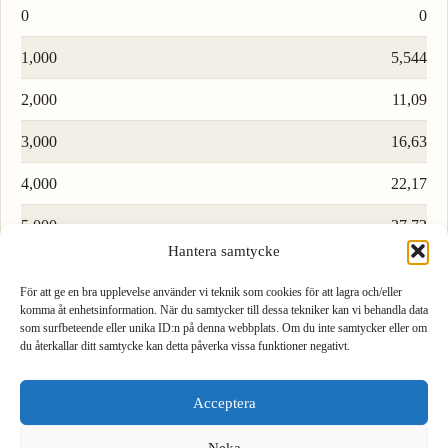
0
0
1,000
5,544
2,000
11,09
3,000
16,63
4,000
22,17
5,000
27,72
Hantera samtycke
6,000
33,26
För att ge en bra upplevelse använder vi teknik som cookies för att lagra och/eller
7,000
38,80
komma åt enhetsinformation. När du samtycker till dessa tekniker kan vi behandla data
som surfbeteende eller unika ID:n på denna webbplats. Om du inte samtycker eller om
du återkallar ditt samtycke kan detta påverka vissa funktioner negativt.
8,000
44,35
1
2
3
9,000
49,89
Acceptera
4
5
6
Neka