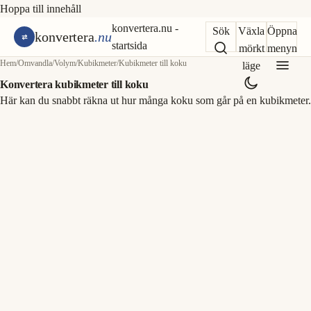
Hoppa till innehåll
konvertera.nu -
Sök
Växla
Öppna
konvertera
.nu
startsida
mörkt
menyn
Hem
/
Omvandla
/
Volym
/
Kubikmeter
/
Kubikmeter till koku
läge
Konvertera kubikmeter till koku
Här kan du snabbt räkna ut hur många koku som går på en kubikmeter.