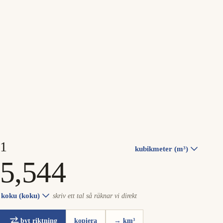
kubikmeter (m³)
koku (koku)
skriv ett tal så räknar vi direkt
byt riktning
kopiera
→ km³