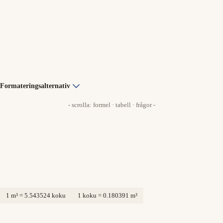
Formateringsalternativ
- scrolla: formel · tabell · frågor -
1 m³ = 5.543524 koku
1 koku = 0.180391 m³