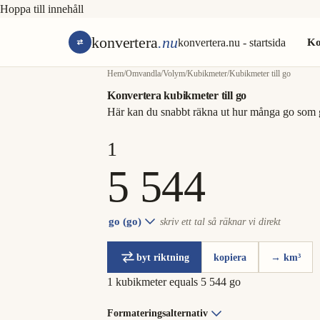
Hoppa till innehåll
konvertera
.nu
konvertera.nu - startsida
Ko
Hem
/
Omvandla
/
Volym
/
Kubikmeter
/
Kubikmeter till go
Konvertera kubikmeter till go
Här kan du snabbt räkna ut hur många go som 
go (go)
skriv ett tal så räknar vi direkt
byt riktning
kopiera
→ km³
1 kubikmeter equals 5 544 go
Formateringsalternativ