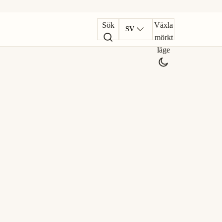
Sök
Växla
SV
mörkt
läge