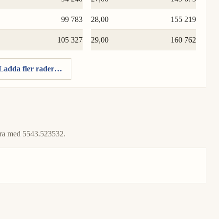
99 783
28,00
155 219
105 327
29,00
160 762
Ladda fler rader…
icera med 5543.523532.