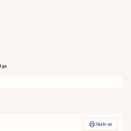
l go
Skriv ut