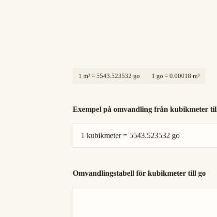
1 m³ = 5543.523532 go
1 go = 0.00018 m³
Exempel på omvandling från kubikmeter til
1 kubikmeter = 5543.523532 go
Omvandlingstabell för kubikmeter till go