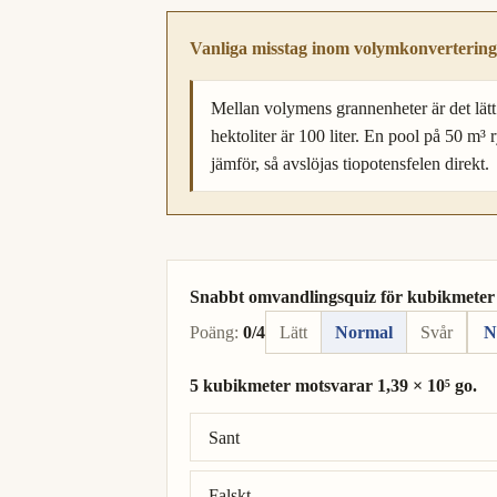
Vanliga misstag inom volymkonvertering
Mellan volymens grannenheter är det lätt 
hektoliter är 100 liter. En pool på 50 m³ r
jämför, så avslöjas tiopotensfelen direkt.
Snabbt omvandlingsquiz för kubikmeter t
Poäng:
0/4
Lätt
Normal
Svår
N
5 kubikmeter motsvarar 1,39 × 10⁵ go.
Rätt svar: 5 kubikmeter = 2,77 × 10⁴ go.
Sant
Falskt