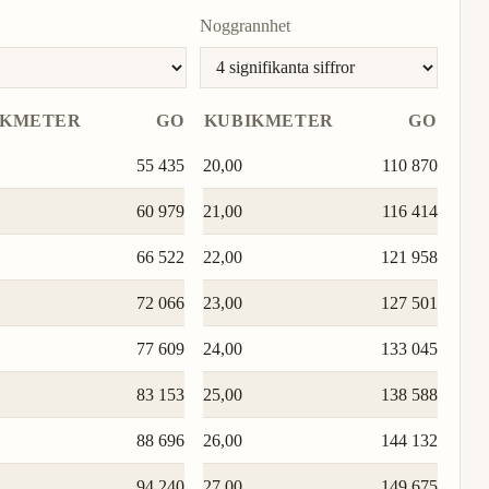
Noggrannhet
IKMETER
GO
KUBIKMETER
GO
55 435
20,00
110 870
60 979
21,00
116 414
66 522
22,00
121 958
72 066
23,00
127 501
77 609
24,00
133 045
83 153
25,00
138 588
88 696
26,00
144 132
94 240
27,00
149 675