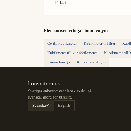
Falskt
Fler konverteringar inom volym
Go till kubikmeter
Kubikmeter till liter
Kubik
Kubikmeter till kubikkilometer
Kubikmeter till h
Konvertera go
Konvertera Volym
konvertera
.nu
Sveriges enhetsomvandlare - exakt, på
svenska, gjord för utskrift.
Svenska
✓
English